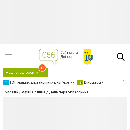
11
Наші спецпроєкти
Т
ТОП кращих дистанційних шкіл України
В
Військторги
Головна
Афіша
Інше
День первоклассника