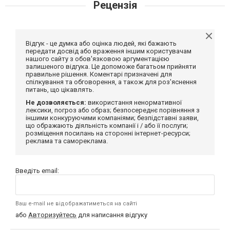
Рецензія
Відгук - це думка або оцінка людей, які бажають
передати досвід або враження іншим користувачам
нашого сайту з обов'язковою аргументацією
залишеного відгука. Це допоможе багатьом прийняти
правильне рішення. Коментарі призначені для
спілкування та обговорення, а також для роз'яснення
питань, що цікавлять.
Не дозволяється:
використання ненормативної
лексики, погроз або образ; безпосереднє порівняння з
іншими конкуруючими компаніями; безпідставні заяви,
що ображають діяльність компанії і / або її послуги;
розміщення посилань на сторонні інтернет-ресурси;
реклама та самореклама.
Введіть email:
Ваш e-mail не відображатиметься на сайті
або
Авторизуйтесь
для написання відгуку