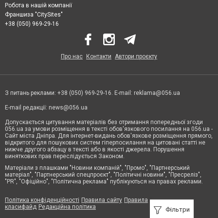
Робота в нашій компанії
Франшиза "CitySites"
+38 (050) 969-29-16
Про нас
Контакти
Автори проєкту
З питань реклами: +38 (050) 969-29-16. E-mail:
reklama@056.ua
E-mail редакції:
news@056.ua
Допускається цитування матеріалів без отримання попередньої згоди
056.ua за умови розміщення в тексті обов'язкового посилання на 056.ua -
Сайт міста Дніпра. Для інтернет-видань обов'язкове розміщення прямого,
відкритого для пошукових систем гіперпосилання на цитовані статті не
нижче другого абзацу в тексті або в якості джерела. Порушення
виняткових прав переслідується Законом.
Матеріали з плашками "Новини компаній", "Промо", "Партнерський
матеріал", "Партнерський спецпроєкт", "Політичні новини", "Пресреліз",
"PR", "Офіційно", "Політична реклама" публікуються на правах реклами.
Політика конфіденційності
Правила сайту
Правила
класифайд
Редакційна політика
Фільтри