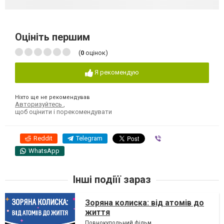
Оцініть першим
(
0
оцінок)
Я рекомендую
Ніхто ще не рекомендував
Авторизуйтесь
,
щоб оцінити і порекомендувати
Reddit
Telegram
Viber
WhatsApp
Інші подіїї зараз
Зоряна колиска: від атомів до
життя
Повнокупольний фільм