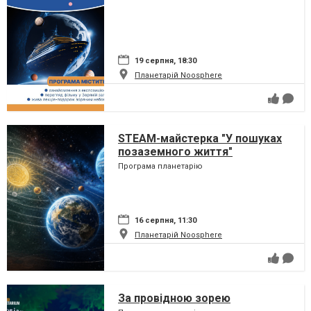
19 серпня, 18:30
Планетарій Noosphere
STEAM-майстерка "У пошуках
позаземного життя"
Програма планетарію
16 серпня, 11:30
Планетарій Noosphere
За провідною зорею