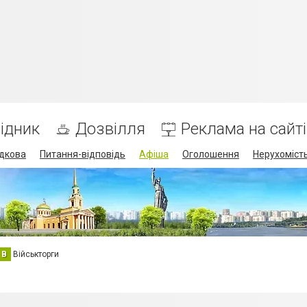
ідник
Дозвілля
Реклама на сайті
дкова
Питання-відповідь
Афіша
Оголошення
Нерухоміст
В
Військторги