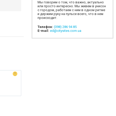
Мы говорим о том, что важно, актуально
или просто интересно. Мы живем в унисон
с городом, работаем с ним в одном ритме
и держим руку на пульсе всего, что в нем
происходит.
Телефон:
(098) 286 94 85
E-mail:
ed@citysites.com.ua