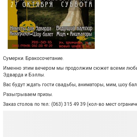
Сумерки. Бракосочетание.
Именно этим вечером мы продолжим сюжет всеми любим
Эдварда и Бэллы.
Вас будут ждать гости свадьбы, аниматоры, мим, шоу ба
Разыгрываем призы.
Заказ столов по тел.: (063) 315 49 39 (кол-во мест огранич