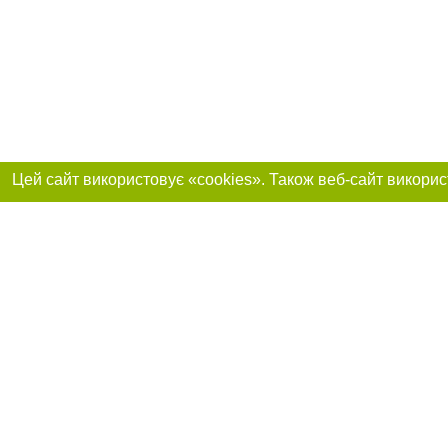
Реклама на сайті
Приєднуйтесь до 
Робота в нашій компанії
Франшиза "CitySites"
Про нас
Контакт
+38 (050) 969-29-16