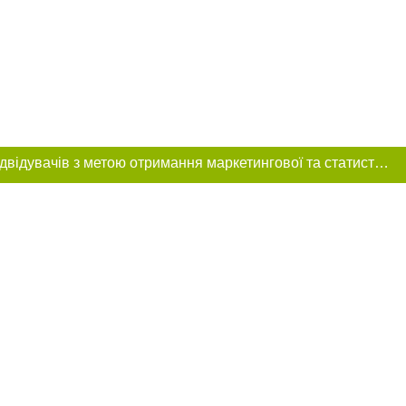
Цей сайт використовує «cookies». Також веб-сайт використовує інтернет-сервіс для збору технічних даних стосовно відвідувачів з метою отримання маркетингової та статистичної інформації. Умови обробки даних відвідувачів сайту див.