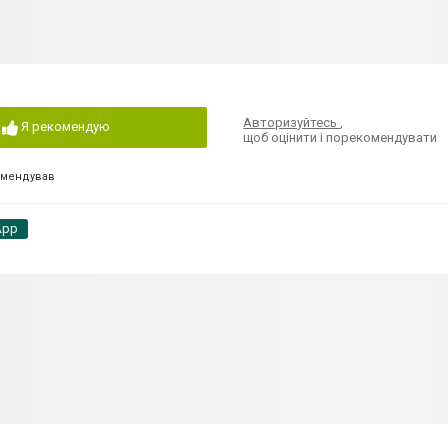
Авторизуйтесь
,
Я рекомендую
щоб оцінити і порекомендувати
омендував
App