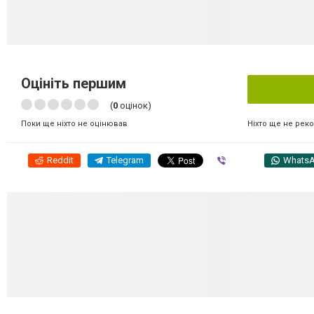
Оцініть першим
(
0
оцінок)
Ніхто ще не рек
Поки ще ніхто не оцінював
Reddit
Telegram
Viber
Whats