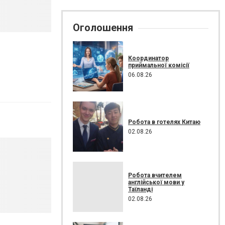
Оголошення
Координатор
приймальної комісії
06.08.26
Робота в готелях Китаю
02.08.26
Робота вчителем
англійської мови у
Таїланді
02.08.26