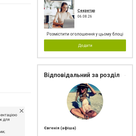
Секретар
06.08.26
Розмістити оголошення у цьому блоці
Додати
Відповідальний за розділ
ментацією
ж для
Євгенія (афіша)
ми;