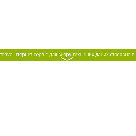
〉
нас :
и
Автори проєкту