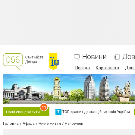
Новини
Дов
Погода
Карта міста
Дові
11
Т
ТОП кращих дистанційних шкіл України
Наші спецпроєкти
Головна
Афіша
Нічне життя
Halloween