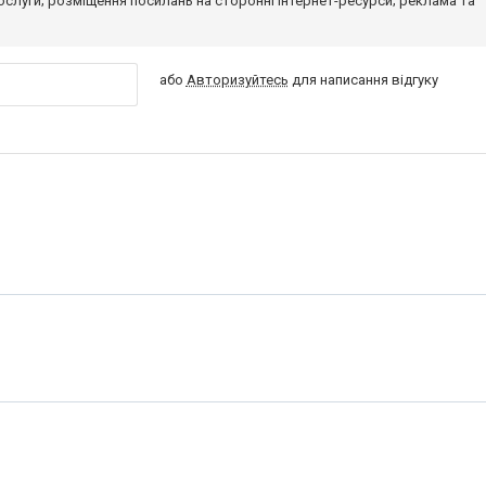
 послуги; розміщення посилань на сторонні інтернет-ресурси; реклама та
або
Авторизуйтесь
для написання відгуку