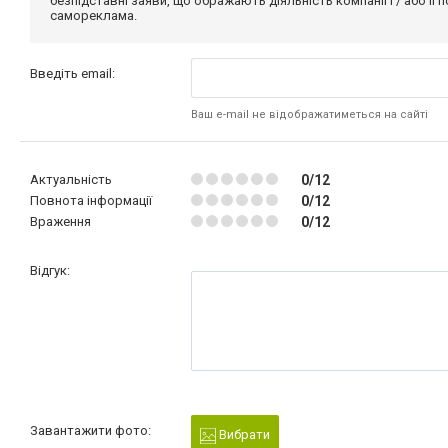
безпідставні заяви, що ображають діяльність компанії і / або її
самореклама.
Введіть email:
Ваш e-mail не відображатиметься на сайті
Актуальність
0/12
Повнота інформації
0/12
Враження
0/12
Відгук:
Завантажити фото:
Вибрати