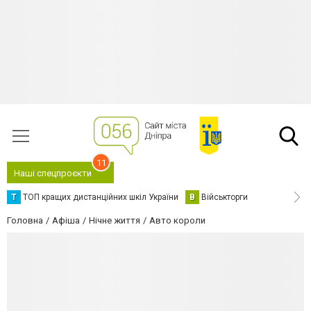
11
Наші спецпроєкти
Т
ТОП кращих дистанційних шкіл України
В
Військторги
Головна
Афіша
Нічне життя
Авто короли