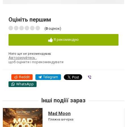
Оцініть першим
(
0
оцінок)
Я рекомендую
Ніхто ще не рекомендував
Авторизуйтесь
,
щоб оцінити і порекомендувати
Reddit
Telegram
Viber
WhatsApp
Інші подіїї зараз
Mad Moon
Пляжна вечірка