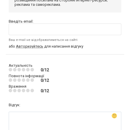
розміщення посилань на сторонні інтернет-ресурси;
реклама та самореклама.
Введіть email:
Ваш e-mail не відображатиметься на сайті
або
Авторизуйтесь
для написання відгуку
Актуальність
0/12
Повнота інформації
0/12
Враження
0/12
Відгук: