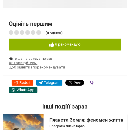
Оцініть першим
(
0
оцінок)
Я рекомендую
Ніхто ще не рекомендував
Авторизуйтесь
,
щоб оцінити і порекомендувати
Reddit
Telegram
Viber
WhatsApp
Інші подіїї зараз
Планета Земля: феномен життя
Програма планетарію