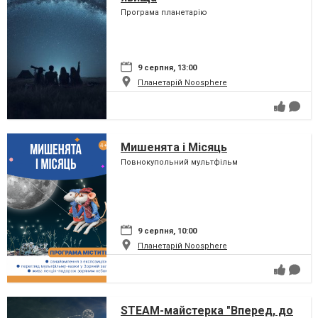
Програма планетарію
9 серпня, 13:00
Планетарій Noosphere
Мишенята і Місяць
Повнокупольний мультфільм
9 серпня, 10:00
Планетарій Noosphere
STEAM-майстерка "Вперед, до