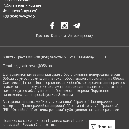
Реклама на сайті
Робота в нашій компанії
Франшиза "CitySites"
+38 (050) 969-29-16
Про нас
Контакти
Автори проєкту
З питань реклами: +38 (050) 969-29-16. E-mail:
reklama@056.ua
E-mail редакції:
news@056.ua
Допускається цитування матеріалів без отримання попередньої згоди
056.ua за умови розміщення в тексті обов'язкового посилання на 056.ua -
Сайт міста Дніпра. Для інтернет-видань обов'язкове розміщення прямого,
відкритого для пошукових систем гіперпосилання на цитовані статті не
нижче другого абзацу в тексті або в якості джерела. Порушення
виняткових прав переслідується Законом.
Матеріали з плашками "Новини компаній", "Промо", "Партнерський
матеріал", "Партнерський спецпроєкт", "Політичні новини", "Пресреліз",
"PR", "Офіційно", "Політична реклама" публікуються на правах реклами.
Політика конфіденційності
Правила сайту
Правила
класифайд
Редакційна політика
Фільтри