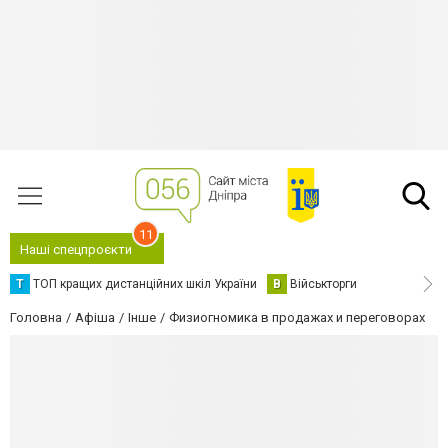
11
Наші спецпроєкти
Т
ТОП кращих дистанційних шкіл України
В
Військторги
Головна
Афіша
Інше
Физиогномика в продажах и переговорах