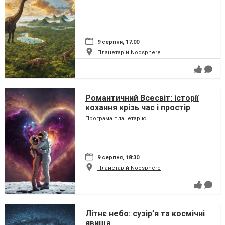
9 серпня, 17:00
Планетарій Noosphere
Романтичний Всесвіт: історії
кохання крізь час і простір
Програма планетарію
9 серпня, 18:30
Планетарій Noosphere
Літнє небо: сузір’я та космічні
явища