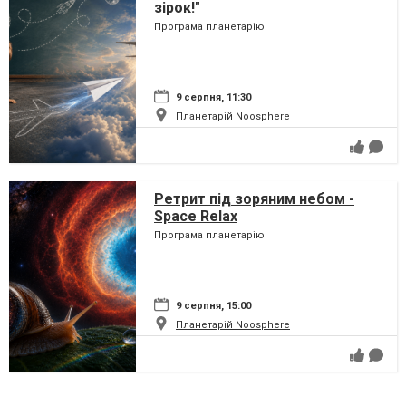
зірок!"
Програма планетарію
9 серпня, 11:30
Планетарій Noosphere
Ретрит під зоряним небом -
Space Relax
Програма планетарію
9 серпня, 15:00
Планетарій Noosphere