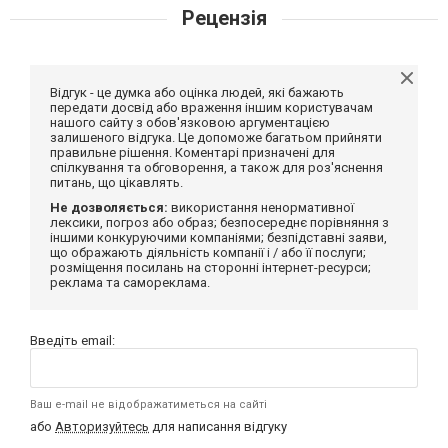
Рецензія
Відгук - це думка або оцінка людей, які бажають
передати досвід або враження іншим користувачам
нашого сайту з обов'язковою аргументацією
залишеного відгука. Це допоможе багатьом прийняти
правильне рішення. Коментарі призначені для
спілкування та обговорення, а також для роз'яснення
питань, що цікавлять.
Не дозволяється:
використання ненормативної
лексики, погроз або образ; безпосереднє порівняння з
іншими конкуруючими компаніями; безпідставні заяви,
що ображають діяльність компанії і / або її послуги;
розміщення посилань на сторонні інтернет-ресурси;
реклама та самореклама.
Введіть email:
Ваш e-mail не відображатиметься на сайті
або
Авторизуйтесь
для написання відгуку