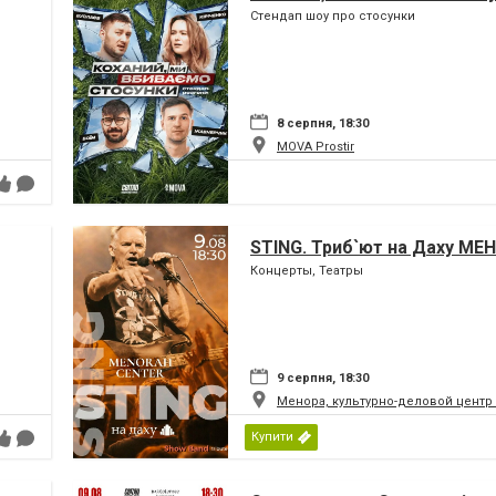
Стендап шоу про стосунки
8 серпня, 18:30
MOVA Рrostir
STING. Триб`ют на Даху МЕ
Концерты, Театры
9 серпня, 18:30
Менора, культурно-деловой центр
Купити