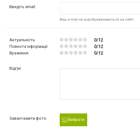
Введіть email:
Ваш e-mail не відображатиметься на сайті
Актуальність
0/12
Повнота інформації
0/12
Враження
0/12
Відгук:
Завантажити фото:
Вибрати