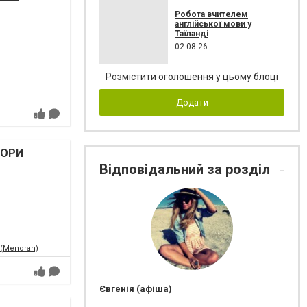
Робота вчителем
англійської мови у
Таїланді
02.08.26
Розмістити оголошення у цьому блоці
Додати
НОРИ
Відповідальний за розділ
 (Menorah)
Євгенія (афіша)