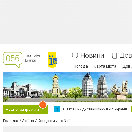
Новини
Дов
Погода
Карта міста
Дові
11
Т
ТОП кращих дистанційних шкіл України
Наші спецпроєкти
Головна
Афіша
Концерти
Le Noir