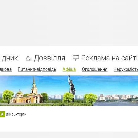
ідник
Дозвілля
Реклама на сайті
дкова
Питання-відповідь
Афіша
Оголошення
Нерухоміст
В
Військторги