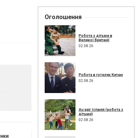
Оголошення
Робота з дітьми в
Великої Британії
02.08.26
Робота в готелях Китаю
02.08.26
Au pair Іспанія (робота з
дітьми)
02.08.26
унки