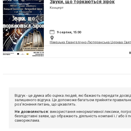
Звуки, що торкаються зірок
Концерт
9 серпня, 15:00
Німецька Євангелічно-Лютеранська Церква Святої
Відгук - це думка або оцінка людей, які бажають передати дос
залишеного відгука. Це допоможе багатьом прийняти правильне 
роз'яснення питань, що цікавлять.
Не дозволяється:
використання ненормативної лексики, погро
безпідставні заяви, що ображають діяльність компанії і / або її
самореклама.