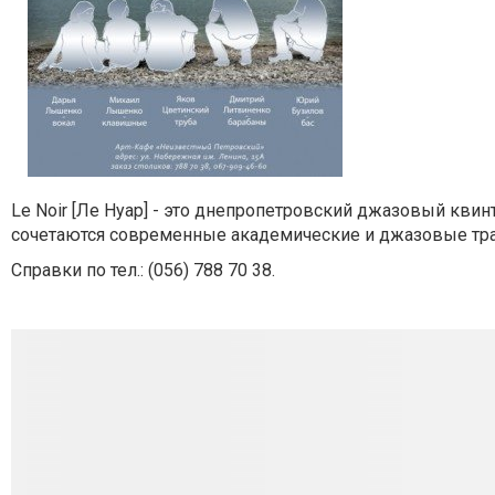
Le Noir [Ле Нуар] - это днепропетровский джазовый квин
сочетаются современные академические и джазовые тр
Справки по тел.: (056) 788 70 38.