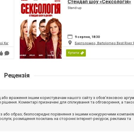
Стендап шоу «Сексологія»
Stand-up
9 серпня, 18:30
 Катерини (Кірха Святої Катерини)
Бартоломео, Bartolomeo Best River 
Купити
Рецензія
від або враження іншим користувачам нашого сайту з обов'язковою аргу
рішення. Коментарі призначені для спілкування та обговорення, а тако
з або образ; безпосереднє порівняння з іншими конкуруючими компанія
 послуги; розміщення посилань на сторонні інтернет-ресурси; реклама та