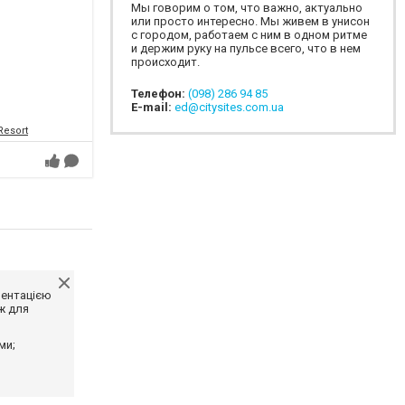
Мы говорим о том, что важно, актуально
или просто интересно. Мы живем в унисон
с городом, работаем с ним в одном ритме
и держим руку на пульсе всего, что в нем
происходит.
Телефон:
(098) 286 94 85
E-mail:
ed@citysites.com.ua
Resort
ментацією
ж для
ми;