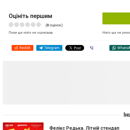
Оцініть першим
(
0
оцінок)
Ніхто ще не рек
Поки ще ніхто не оцінював
Reddit
Telegram
Viber
Whats
Ін
Фелікс Редька. Літній стендап