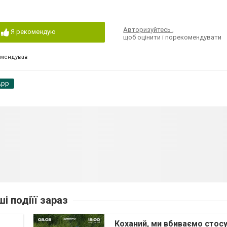
Авторизуйтесь
,
Я рекомендую
щоб оцінити і порекомендувати
омендував
App
ші подіїї зараз
Коханий, ми вбиваємо стос