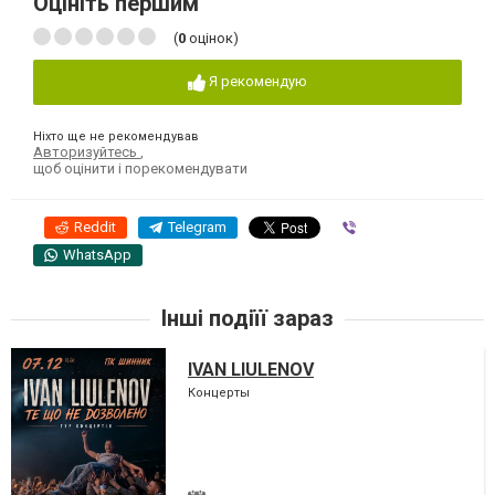
Оцініть першим
(
0
оцінок)
Я рекомендую
Ніхто ще не рекомендував
Авторизуйтесь
,
щоб оцінити і порекомендувати
Reddit
Telegram
Viber
WhatsApp
Інші подіїї зараз
IVAN LIULENOV
Концерты