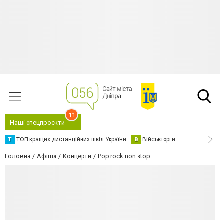
11
Наші спецпроєкти
Т
ТОП кращих дистанційних шкіл України
В
Військторги
Головна
Афіша
Концерти
Pop rock non stop