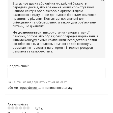
Відгук - це думка або оцінка людей, які бажають
передати досвід або враження іншим користувачам
нашого сайту з обов'язковою аргументацією
залишеного відгука. Це допоможе багатьом прийняти
правильне рішення. Коментарі призначені для
спілкування та обговорення, а також для роз'яснення
питань, що цікавлять.
Не дозволяється:
використання ненормативної
лексики, погроз або образ; безпосереднє порівняння з
іншими конкуруючими компаніями; безпідставні заяви,
що ображають діяльність компанії і / або її послуги;
розміщення посилань на сторонні інтернет-ресурси;
реклама та самореклама.
Введіть email:
Ваш e-mail не відображатиметься на сайті
або
Авторизуйтесь
для написання відгуку
Актуальність
0/12