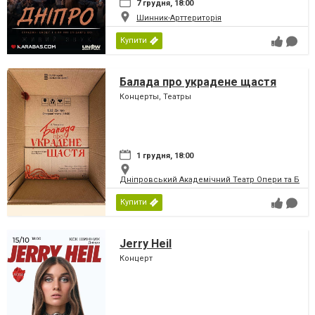
7 грудня, 18:00
Шинник-Арттериторія
Купити
Балада про украдене щастя
Концерты, Театры
1 грудня, 18:00
Дніпровський Академічний Театр Опери та Бале
Купити
Jerry Heil
Концерт