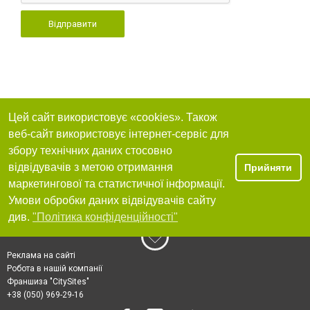
Відправити
Цей сайт використовує «cookies». Також
веб-сайт використовує інтернет-сервіс для
збору технічних даних стосовно
відвідувачів з метою отримання
Прийняти
маркетингової та статистичної інформації.
Умови обробки даних відвідувачів сайту
див.
"Політика конфіденційності"
Реклама на сайті
Робота в нашій компанії
Франшиза "CitySites"
+38 (050) 969-29-16