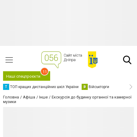
11
Наші спецпроєкти
Т
ТОП кращих дистанційних шкіл України
В
Військторги
Головна
Афіша
Інше
Екскурсія до будинку органної та камерної
музики