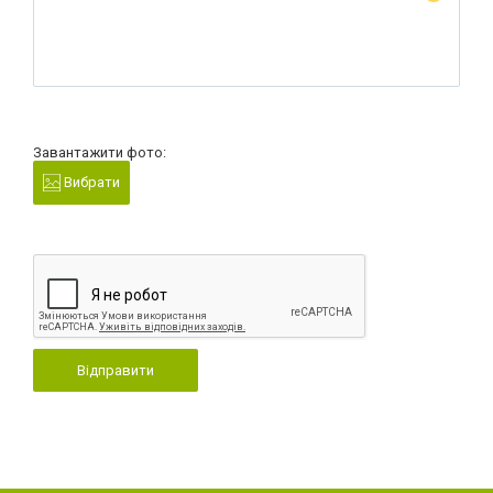
Завантажити фото:
Вибрати
Відправити