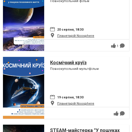
Повнокупольний фільм
20 серпня, 18:30
Планетарій Noosphere
1
Космічний круїз
Повнокупольний мультфільм
19 серпня, 18:30
Планетарій Noosphere
STEAM-майстерка "У пошуках