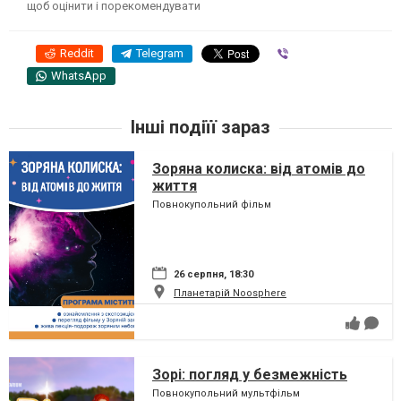
щоб оцінити і порекомендувати
Reddit
Telegram
Viber
WhatsApp
Інші подіїї зараз
Зоряна колиска: від атомів до
життя
Повнокупольний фільм
26 серпня, 18:30
Планетарій Noosphere
Зорі: погляд у безмежність
Повнокупольний мультфільм