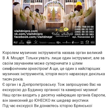
Королем музичних інструментів назвав орган великий
В. А. Моцарт. Тільки уявіть: лише один інструмент, але за
своїм звучанням може суперничати з цілим
симфонічним оркестром! А ще, це один з найстаріших
музичних інструментів, історія якого нараховує декілька
тисяч років.
Є орган і в Дніпропетровську. Тож запрошуємо Вас на
екскурсію до Будинку органної та камерної музики!
Наш орган входить у десятку найкращих органів Європи,
він занесений до ЮНЕСКО як шедевр акустики.
Під час екскурсії Ви дізнаєтесь історію Брянської