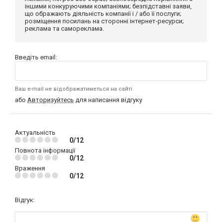
іншими конкуруючими компаніями; безпідставні заяви,
що ображають діяльність компанії і / або її послуги;
розміщення посилань на сторонні інтернет-ресурси;
реклама та самореклама.
Введіть email:
Ваш e-mail не відображатиметься на сайті
або
Авторизуйтесь
для написання відгуку
Актуальність
0/12
Повнота інформації
0/12
Враження
0/12
Відгук: