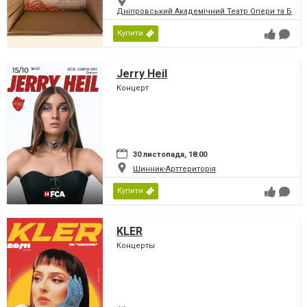
Дніпровський Академічний Театр Опери та Бале
Купити
Jerry Heil
Концерт
30 листопада, 18:00
Шинник-Арттериторія
Купити
KLER
Концерты