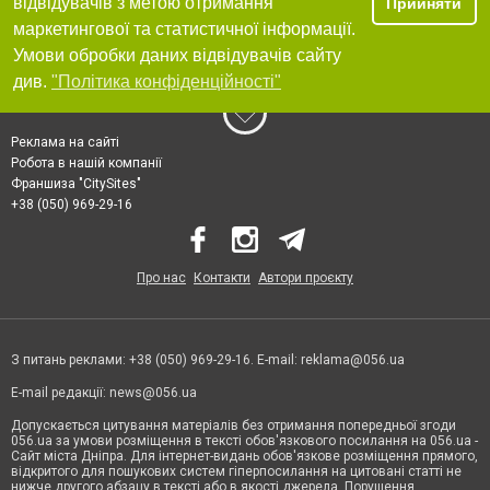
відвідувачів з метою отримання
Прийняти
маркетингової та статистичної інформації.
Умови обробки даних відвідувачів сайту
див.
"Політика конфіденційності"
Реклама на сайті
Робота в нашій компанії
Франшиза "CitySites"
+38 (050) 969-29-16
Про нас
Контакти
Автори проєкту
З питань реклами: +38 (050) 969-29-16. E-mail:
reklama@056.ua
E-mail редакції:
news@056.ua
Допускається цитування матеріалів без отримання попередньої згоди
056.ua за умови розміщення в тексті обов'язкового посилання на 056.ua -
Сайт міста Дніпра. Для інтернет-видань обов'язкове розміщення прямого,
відкритого для пошукових систем гіперпосилання на цитовані статті не
нижче другого абзацу в тексті або в якості джерела. Порушення