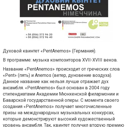
Духовой квинтет «PentAnemos» (Германия).
В программе: музыка композиторов XVII-XVIII веков.
Название «PentAnemos» происходит от греческих слов
«Pent» (пять) и Anemos (ветер, дуновение воздуха).
Данное название как нельзя лучше отражает дух
ансамбля. «PentAnemos» был основан в 2004 году
стипендиатами Академии Мюнхенской филармонии и
Баварской государственной оперы. С момента своего
создания «PentAnemos» получает многочисленные
призы на международных музыкальных конкурсах,
которые демонстрируют высокий художественный
уровень ансамбля. Так, квинтет получил вторую премию