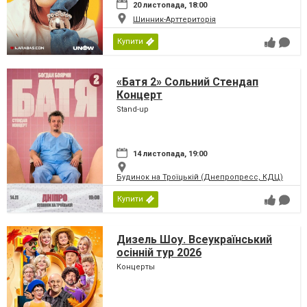
20 листопада, 18:00
Шинник-Арттериторія
Купити
«Батя 2» Сольний Стендап
Концерт
Stand-up
14 листопада, 19:00
Будинок на Троїцькій (Днепропресс, КДЦ)
Купити
Дизель Шоу. Всеукраїнський
осінній тур 2026
Концерты