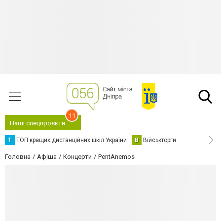
11
Наші спецпроєкти
Т
ТОП кращих дистанційних шкіл України
В
Військторги
Головна
Афіша
Концерти
PentAnemos