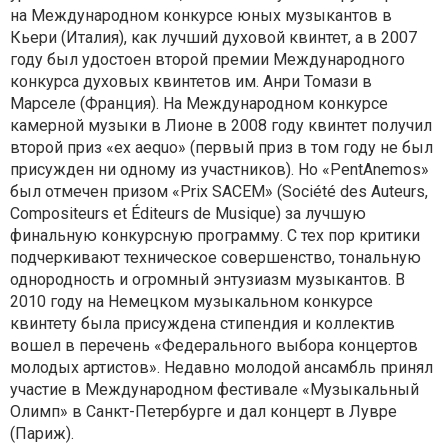
на Международном конкурсе юных музыкантов в
Кьери (Италия), как лучший духовой квинтет, а в 2007
году был удостоен второй премии Международного
конкурса духовых квинтетов им. Анри Томази в
Марселе (Франция). На Международном конкурсе
камерной музыки в Лионе в 2008 году квинтет получил
второй приз «ex aequo» (первый приз в том году не был
присужден ни одному из участников). Но «PentAnemos»
был отмечен призом «Prix SACEM» (Société des Auteurs,
Compositeurs et Éditeurs de Musique) за лучшую
финальную конкурсную программу. С тех пор критики
подчеркивают техническое совершенство, тональную
однородность и огромный энтузиазм музыкантов. В
2010 году на Немецком музыкальном конкурсе
квинтету была присуждена стипендия и коллектив
вошел в перечень «Федерального выбора концертов
молодых артистов». Недавно молодой ансамбль принял
участие в Международном фестивале «Музыкальный
Олимп» в Санкт-Петербурге и дал концерт в Лувре
(Париж).