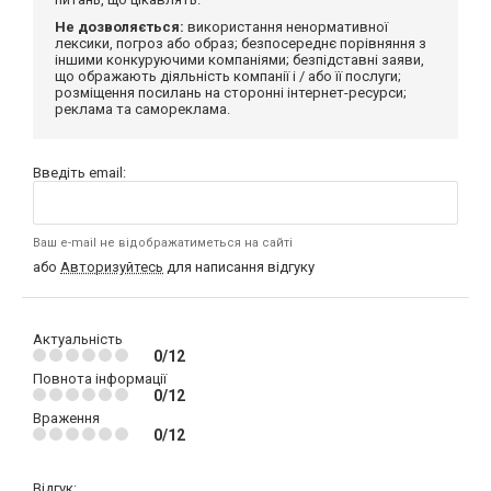
Не дозволяється:
використання ненормативної
лексики, погроз або образ; безпосереднє порівняння з
іншими конкуруючими компаніями; безпідставні заяви,
що ображають діяльність компанії і / або її послуги;
розміщення посилань на сторонні інтернет-ресурси;
реклама та самореклама.
Введіть email:
Ваш e-mail не відображатиметься на сайті
або
Авторизуйтесь
для написання відгуку
Актуальність
0/12
Повнота інформації
0/12
Враження
0/12
Відгук: