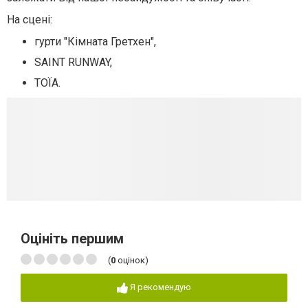
На сцені:
гурти "Кімната Гретхен",
SAINT RUNWAY,
ТОЇА.
Оцініть першим
(
0
оцінок)
Я рекомендую