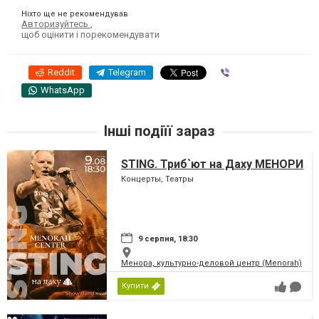
Ніхто ще не рекомендував
Авторизуйтесь
,
щоб оцінити і порекомендувати
Reddit
Telegram
Viber
WhatsApp
Інші подіїї зараз
STING. Триб`ют на Даху МЕНОРИ
Концерты, Театры
9 серпня, 18:30
Менора, культурно-деловой центр (Menorah)
Купити