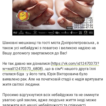
Шановні мешканці та гості міста Дніпропетровська , а
також усі небайдужі з повагою і великою надією на
Вашу допомогу звертаємося до Вас!
Не так давно ми дізналися (
https://vk.com/id12470373?
w=wall12470373_6808
) , що в сім*ї нашого друга Іллі
сталася біда : у його тата, Юрія Вікторовича було
виявлено рак. Але на початковій стадіі є надія врятувати
житя світлої людини.
Просимо відгукнутися всіх небайдужих та не оминути
увагою цей заклик, адже людське життя іноді може
залежати від нашої небайдужості та співучасті.