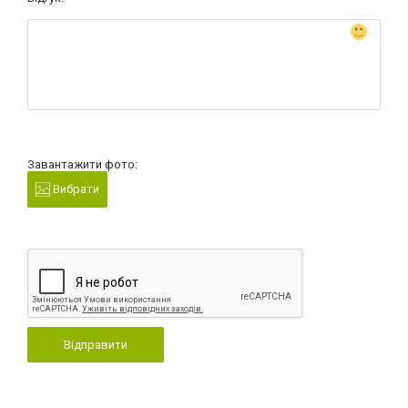
Завантажити фото:
Вибрати
Відправити