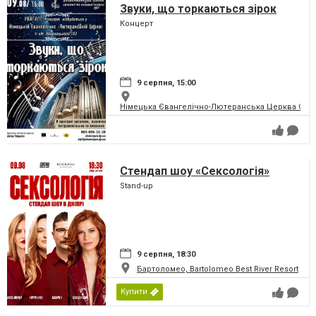
Звуки, що торкаються зірок
Концерт
9 серпня, 15:00
Німецька Євангелічно-Лютеранська Церква Святої
Стендап шоу «Сексологія»
Stand-up
9 серпня, 18:30
Бартоломео, Bartolomeo Best River Resort
Купити