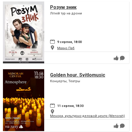
Розум зник
Літній тур на дрони
9 серпня, 18:00
Махно Паб
Golden hour. Svitlomusic
Концерты, Театры
11 серпня, 18:30
Менора, культурно-деловой центр (Menorah)