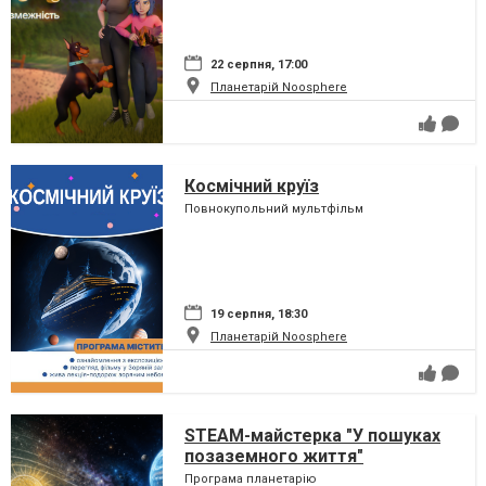
22 серпня, 17:00
Планетарій Noosphere
Космічний круїз
Повнокупольний мультфільм
19 серпня, 18:30
Планетарій Noosphere
STEAM-майстерка "У пошуках
позаземного життя"
Програма планетарію