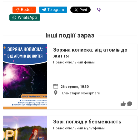
Reddit
Telegram
Viber
WhatsApp
Інші подіїї зараз
Зоряна колиска: від атомів до
життя
Повнокупольний фільм
26 серпня, 18:30
Планетарій Noosphere
Зорі: погляд у безмежність
Повнокупольний мультфільм