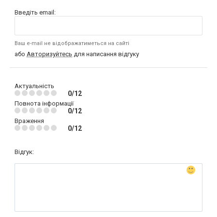
Введіть email:
Ваш e-mail не відображатиметься на сайті
або
Авторизуйтесь
для написання відгуку
Актуальність
0/12
Повнота інформації
0/12
Враження
0/12
Відгук: