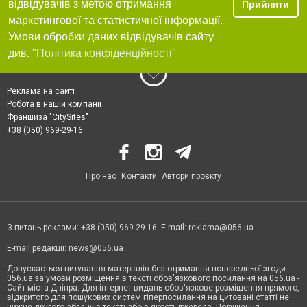
відвідувачів з метою отримання
Прийняти
маркетингової та статистичної інформації.
Умови обробки даних відвідувачів сайту
див.
"Політика конфіденційності"
Реклама на сайті
Робота в нашій компанії
Франшиза "CitySites"
+38 (050) 969-29-16
Про нас
Контакти
Автори проєкту
З питань реклами: +38 (050) 969-29-16. E-mail:
reklama@056.ua
E-mail редакції:
news@056.ua
Допускається цитування матеріалів без отримання попередньої згоди
056.ua за умови розміщення в тексті обов'язкового посилання на 056.ua -
Сайт міста Дніпра. Для інтернет-видань обов'язкове розміщення прямого,
відкритого для пошукових систем гіперпосилання на цитовані статті не