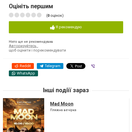
Оцініть першим
(
0
оцінок)
Я рекомендую
Ніхто ще не рекомендував
Авторизуйтесь
,
щоб оцінити і порекомендувати
Reddit
Telegram
Viber
WhatsApp
Інші подіїї зараз
Mad Moon
Пляжна вечірка