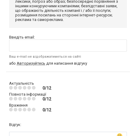
лексики, погроз або образ; безпосереднє порівняння з
іншими конкуруючими компаніями; безпідставні заяви,
що ображають діяльність компанії і / або її послуги;
розміщення посилань на сторонні інтернет-ресурси;
реклама та самореклама.
Введіть email:
Ваш e-mail не відображатиметься на сайті
або
Авторизуйтесь
для написання відгуку
Актуальність
0/12
Повнота інформації
0/12
Враження
0/12
Відгук: