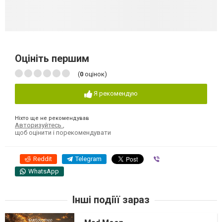
Оцініть першим
(
0
оцінок)
Я рекомендую
Ніхто ще не рекомендував
Авторизуйтесь
,
щоб оцінити і порекомендувати
Reddit
Telegram
Viber
WhatsApp
Інші подіїї зараз