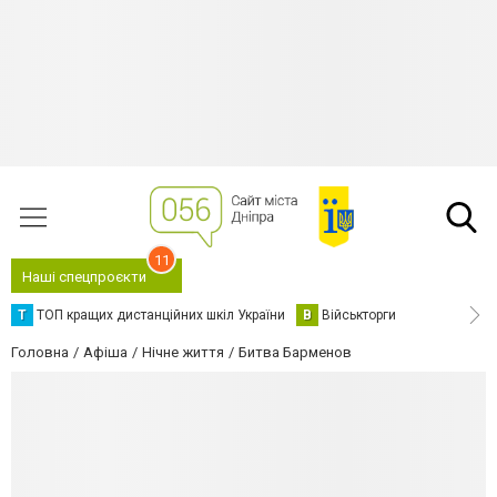
11
Наші спецпроєкти
Т
ТОП кращих дистанційних шкіл України
В
Військторги
Головна
Афіша
Нічне життя
Битва Барменов