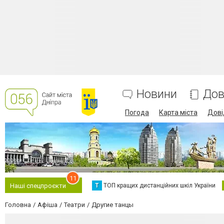
Новини
Дов
Погода
Карта міста
Дові
11
Т
ТОП кращих дистанційних шкіл України
Наші спецпроєкти
Головна
Афіша
Театри
Другие танцы