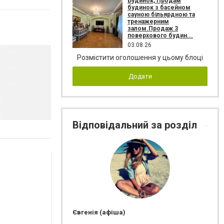
Будинок, Продам
будинок з басейном
сауною більярдною та
тренажерним
залом.Продаж 3
поверхового будин...
03.08.26
Розмістити оголошення у цьому блоці
Додати
Відповідальний за розділ
Євгенія (афіша)