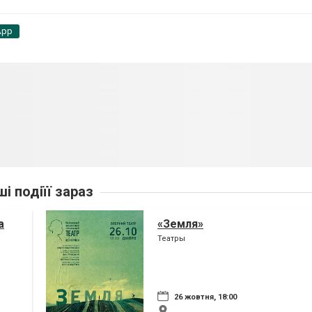
App
ші подіїї зараз
а
«Земля»
Театры
26 жовтня, 18:00