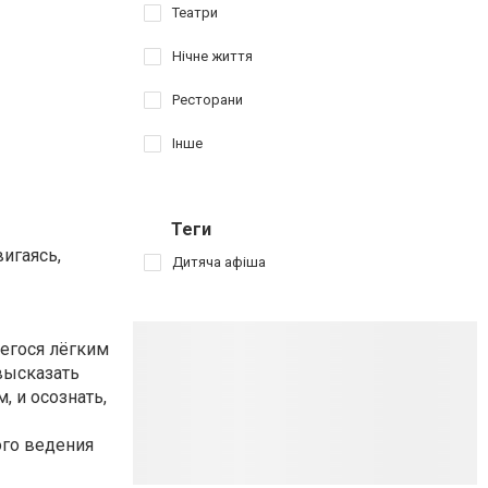
Театри
Нічне життя
Ресторани
Інше
Теги
игаясь,
Дитяча афіша
щегося лёгким
высказать
, и осознать,
ого ведения