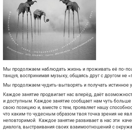
Мы продолжаем наблюдать жизнь и проживать её по-полно
танцуя, воспринимая музыку, общаясь друг с другом не «
Мы продолжаем чудить-вытворять и получать истинное у
Каждое занятие продвигает нас вперёд, даёт возможнос
и доступным. Каждое занятие сообщает нам чуть больше
свою позицию и, вместе с тем, проявляет нашу способность
что каким-то чудесным образом твоя точка зрения не явл
неповторимой. Каждое занятие развивает в нас эти каче
диалога, выстраивания своих взаимоотношений с окру