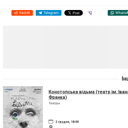
Reddit
Telegram
Viber
Whats
Ін
Конотопська відьма (театр ім. Іван
Франка)
Театры
2 грудня, 18:00