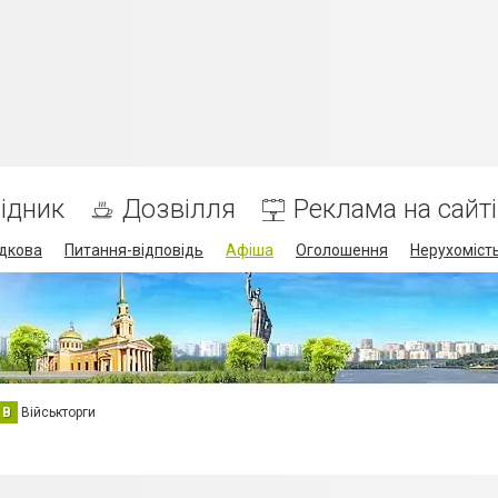
ідник
Дозвілля
Реклама на сайті
дкова
Питання-відповідь
Афіша
Оголошення
Нерухоміст
В
Військторги