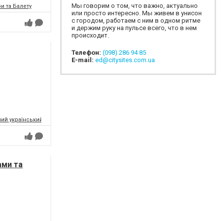
Мы говорим о том, что важно, актуально
и та Балету
или просто интересно. Мы живем в унисон
с городом, работаем с ним в одном ритме
и держим руку на пульсе всего, что в нем
происходит.
Телефон:
(098) 286 94 85
E-mail:
ed@citysites.com.ua
ий український музично-драматичний театр ім.Т.Г.Шевченка
ами та