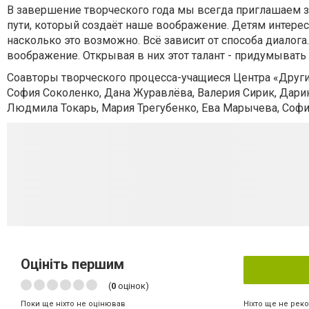
В завершение творческого года мы всегда приглашаем зр
пути, который создаёт наше воображение. Детям интересн
насколько это возможно. Всё зависит от способа диалога
воображение. Открывая в них этот талант - придумывать
Соавторы творческого процесса-учащиеся Центра «Други
София Соколенко, Дана Журавлёва, Валерия Сирик, Дари
Людмила Токарь, Мария Трегубенко, Ева Марычева, Соф
Оцініть першим
(
0
оцінок)
Ніхто ще не рек
Поки ще ніхто не оцінював