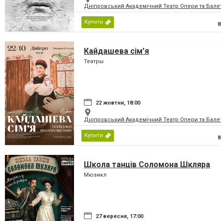
Дніпровський Академічний Театр Опери та Бале
Купити
Кайдашева сім'я
Театры
22 жовтня, 18:00
Дніпровський Академічний Театр Опери та Бале
Купити
Школа танців Соломона Шкляра
Мюзикл
27 вересня, 17:00