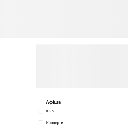
Афіша
Кіно
Концерти