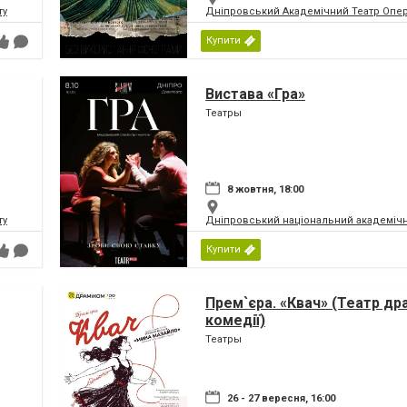
ту
Дніпровський Академічний Театр Опер
Купити
Вистава «Гра»
Театры
8 жовтня, 18:00
ту
Дніпровський національний академічн
Купити
Прем`єра. «Квач» (Театр др
комедії)
Театры
26 - 27 вересня, 16:00