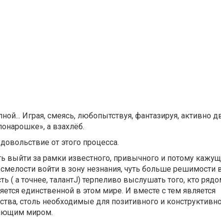
й... Играя, смеясь, любопытствуя, фантазируя, активно дв
понарошке», а взахлёб.
довольствие от этого процесса.
ть выйти за рамки известного, привычного и потому кажу
 смелости войти в зону незнания, чуть больше решимости 
 ( а точнее, талантJ) терпеливо выслушать того, кто рядом
яется единственной в этом мире. И вместе с тем является
ства, столь необходимые для позитивного и конструктивн
жающим миром.