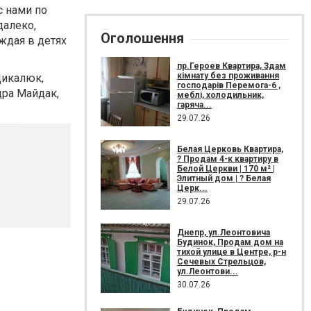
с нами по
далеко,
Оголошення
уждая в детях
пр.Героев Квартира, Здам
кімнату без проживання
Цикалюк,
господарів Перемога-6 ,
дра Майдак,
меблі, холодильник,
гаряча...
29.07.26
Белая Церковь Квартира,
? Продам 4-к квартиру в
Белой Церкви | 170 м² |
Элитный дом | ? Белая
Церк...
29.07.26
Днепр, ул.Леонтовича
Будинок, Продам дом на
тихой улице в Центре, р-н
Сечевых Стрельцов,
ул.Леонтови...
30.07.26