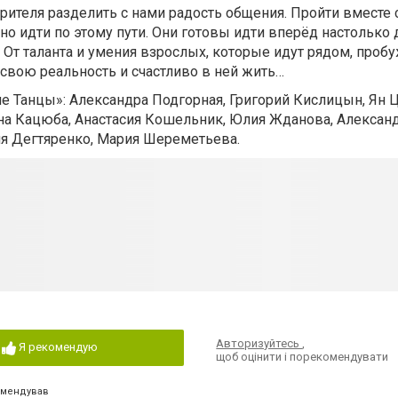
ителя разделить с нами радость общения. Пройти вместе 
о идти по этому пути. Они готовы идти вперёд настолько 
. От таланта и умения взрослых, которые идут рядом, проб
 свою реальность и счастливо в ней жить…
е Танцы»: Александра Подгорная, Григорий Кислицын, Ян 
на Кацюба, Анастасия Кошельник, Юлия Жданова, Алексан
ия Дегтяренко, Мария Шереметьева.
Авторизуйтесь
,
Я рекомендую
щоб оцінити і порекомендувати
омендував