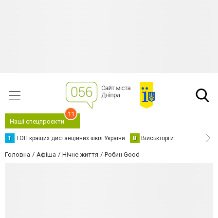
11
Наші спецпроєкти
Т
ТОП кращих дистанційних шкіл України
В
Військторги
Головна
Афіша
Нічне життя
Робин Good