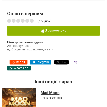
Оцініть першим
(
0
оцінок)
Я рекомендую
Ніхто ще не рекомендував
Авторизуйтесь
,
щоб оцінити і порекомендувати
Reddit
Telegram
Viber
WhatsApp
Інші подіїї зараз
Mad Moon
Пляжна вечірка