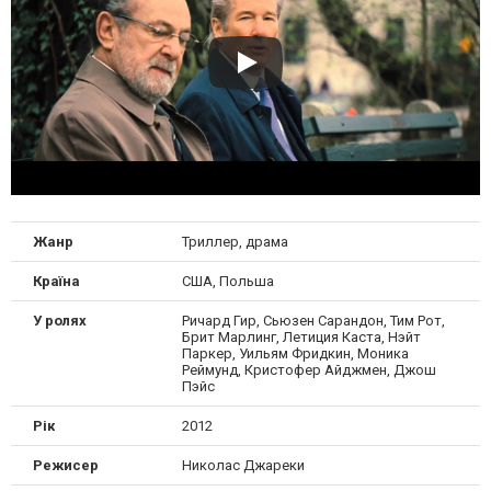
Жанр
Триллер, драма
Країна
США, Польша
У ролях
Ричард Гир, Сьюзен Сарандон, Тим Рот,
Брит Марлинг, Летиция Каста, Нэйт
Паркер, Уильям Фридкин, Моника
Реймунд, Кристофер Айджмен, Джош
Пэйс
Рік
2012
Режисер
Николас Джареки