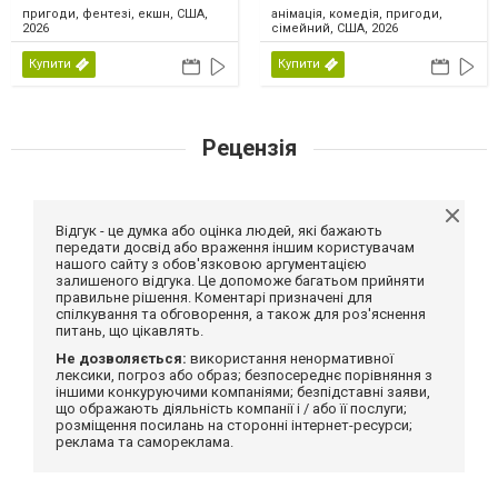
пригоди, фентезі, екшн, США,
анімація, комедія, пригоди,
2026
сімейний, США, 2026
Купити
Купити
Рецензія
Відгук - це думка або оцінка людей, які бажають
передати досвід або враження іншим користувачам
нашого сайту з обов'язковою аргументацією
залишеного відгука. Це допоможе багатьом прийняти
правильне рішення. Коментарі призначені для
спілкування та обговорення, а також для роз'яснення
питань, що цікавлять.
Не дозволяється:
використання ненормативної
лексики, погроз або образ; безпосереднє порівняння з
іншими конкуруючими компаніями; безпідставні заяви,
що ображають діяльність компанії і / або її послуги;
розміщення посилань на сторонні інтернет-ресурси;
реклама та самореклама.