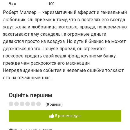
Час
100
Роберт Миллер — харизматичный аферист и гениальный
любовник. Он привык к тому, что в постелях его всегда
ждут жена и любовница, которые, правда, попеременно
закатывают ему скандалы, а огромные деньги
делаются просто из воздуха. Но дутый бизнес не может
держаться долго. Почуяв провал, он стремится
поскорее продать свой хедж-фонд крупному банку,
прежде чем раскроются его махинации.
Непредвиденные события и нелепые ошибки толкают
его на отчаянный шаг…
Оцініть першим
(
0
оцінок)
Я рекомендую
Ніхто ще не рекомендував