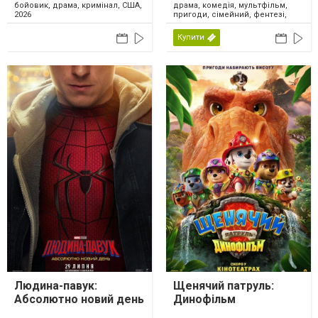
драма, комедія, мультфільм,
бойовик, драма, кримінал, США,
пригоди, сімейний, фентезі,
2026
США, 2026
Купити
Людина-павук:
Щенячий патруль:
Абсолютно новий день
Динофільм