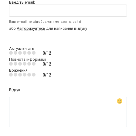
Введіть email:
Ваш e-mail не відображатиметься на сайті
або
Авторизуйтесь
для написання відгуку
Актуальність
0/12
Повнота інформації
0/12
Враження
0/12
Відгук: