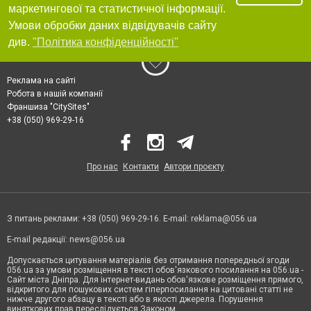
маркетингової та статистичної інформації.
Умови обробки даних відвідувачів сайту
див.
"Політика конфіденційності"
Реклама на сайті
Робота в нашій компанії
Франшиза "CitySites"
+38 (050) 969-29-16
Про нас
Контакти
Автори проєкту
З питань реклами: +38 (050) 969-29-16. E-mail:
reklama@056.ua
E-mail редакції:
news@056.ua
Допускається цитування матеріалів без отримання попередньої згоди
056.ua за умови розміщення в тексті обов'язкового посилання на 056.ua -
Сайт міста Дніпра. Для інтернет-видань обов'язкове розміщення прямого,
відкритого для пошукових систем гіперпосилання на цитовані статті не
нижче другого абзацу в тексті або в якості джерела. Порушення
виняткових прав переслідується Законом.