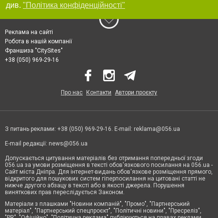
див.
"Політика конфіденційності"
Реклама на сайті
Робота в нашій компанії
Франшиза "CitySites"
+38 (050) 969-29-16
Про нас
Контакти
Автори проєкту
З питань реклами: +38 (050) 969-29-16. E-mail:
reklama@056.ua
E-mail редакції:
news@056.ua
Допускається цитування матеріалів без отримання попередньої згоди
056.ua за умови розміщення в тексті обов'язкового посилання на 056.ua -
Сайт міста Дніпра. Для інтернет-видань обов'язкове розміщення прямого,
відкритого для пошукових систем гіперпосилання на цитовані статті не
нижче другого абзацу в тексті або в якості джерела. Порушення
виняткових прав переслідується Законом.
Матеріали з плашками "Новини компаній", "Промо", "Партнерський
матеріал", "Партнерський спецпроєкт", "Політичні новини", "Пресреліз",
"PR", "Офіційно", "Політична реклама" публікуються на правах реклами.