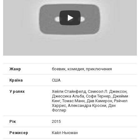
Жанр
боевик, комедия, приключения
Країна
США
У ролях
Хейли Стайнфелд, Сэмюэл Л. Джексон,
Джессика Альба, Софи Тернер, Джейми
Кинг, Томас Манн, Дав Камерон, Рэйчел
Харрис, Александра Кросни, Дэн
Фоглер
Рік
2015
Режисер
Кайл Ньюман