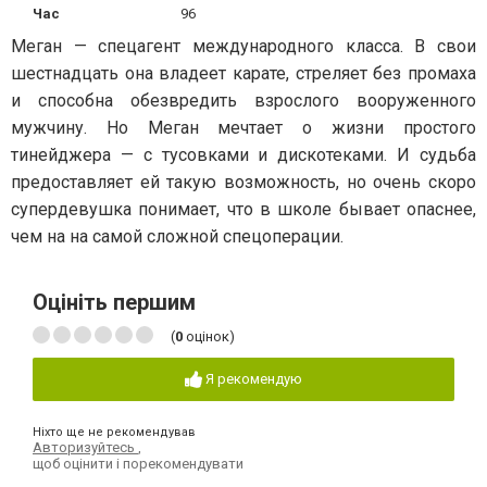
Час
96
Меган — спецагент международного класса. В свои
шестнадцать она владеет карате, стреляет без промаха
и способна обезвредить взрослого вооруженного
мужчину. Но Меган мечтает о жизни простого
тинейджера — с тусовками и дискотеками. И судьба
предоставляет ей такую возможность, но очень скоро
супердевушка понимает, что в школе бывает опаснее,
чем на на самой сложной спецоперации.
Оцініть першим
(
0
оцінок)
Я рекомендую
Ніхто ще не рекомендував
Авторизуйтесь
,
щоб оцінити і порекомендувати