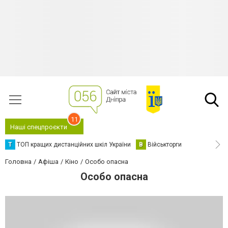
11
Наші спецпроєкти
Т
ТОП кращих дистанційних шкіл України
В
Військторги
Головна
Афіша
Кіно
Особо опасна
Особо опасна