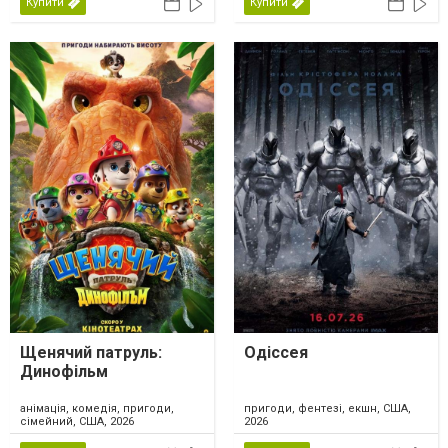
Купити
Купити
Щенячий патруль:
Одіссея
Динофільм
анімація, комедія, пригоди,
пригоди, фентезі, екшн, США,
сімейний, США, 2026
2026