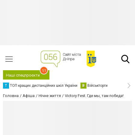
11
Наші спецпроєкти
Т
ТОП кращих дистанційних шкіл України
В
Військторги
Головна
Афіша
Нічне життя
Victory Fest. Где мы, там победа!