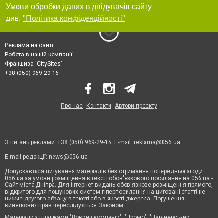
Умови обробки даних відвідувачів сайту
див.
"Політика конфіденційності"
Реклама на сайті
Робота в нашій компанії
Франшиза "CitySites"
+38 (050) 969-29-16
Про нас
Контакти
Автори проєкту
З питань реклами: +38 (050) 969-29-16. E-mail:
reklama@056.ua
E-mail редакції:
news@056.ua
Допускається цитування матеріалів без отримання попередньої згоди
056.ua за умови розміщення в тексті обов'язкового посилання на 056.ua -
Сайт міста Дніпра. Для інтернет-видань обов'язкове розміщення прямого,
відкритого для пошукових систем гіперпосилання на цитовані статті не
нижче другого абзацу в тексті або в якості джерела. Порушення
виняткових прав переслідується Законом.
Матеріали з плашками "Новини компаній", "Промо", "Партнерський