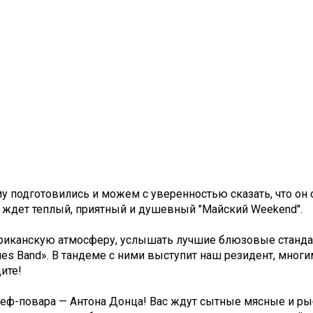
у подготовились и можем с уверенностью сказать, что он 
с ждет теплый, приятный и душевный "Майский Weekend".
мериканскую атмосферу, услышать лучшие блюзовые станда
lues Band
». В тандеме с ними выступит наш резидент, многи
ите!
еф-повара — Антона Донца! Вас ждут сытные мясные и р