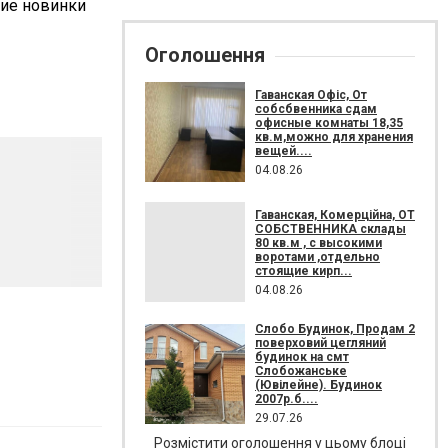
шие новинки
Оголошення
Гаванская Офіс, От
собсбвенника сдам
офисные комнаты 18,35
кв.м,можно для хранения
вещей....
04.08.26
Гаванская, Комерційна, ОТ
СОБСТВЕННИКА склады
80 кв.м , c высокими
воротами ,отдельно
стоящие кирп...
04.08.26
Слобо Будинок, Продам 2
поверховий цегляний
будинок на смт
Слобожанське
(Ювілейне). Будинок
2007р.б....
29.07.26
Розмістити оголошення у цьому блоці