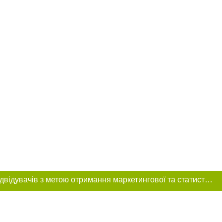
Цей сайт використовує «cookies». Також веб-сайт використовує інтернет-сервіс для збору технічних даних стосовно відвідувачів з метою отримання маркетингової та статистичної інформації. Умови обробки даних відвідувачів сайту див.