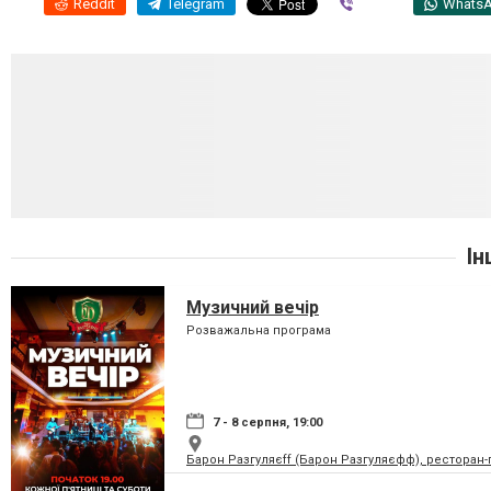
Reddit
Telegram
Viber
Whats
Ін
Музичний вечір
Розважальна програма
7 - 8 серпня, 19:00
Барон Разгуляєff (Барон Разгуляєфф), ресторан