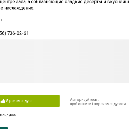
центре зала, а соблазняющие сладкие десерты и вкусней
ое наслаждение.
!
056) 736-02-61
Авторизуйтесь
,
Я рекомендую
щоб оцінити і порекомендувати
омендував