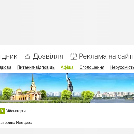
ідник
Дозвілля
Реклама на сайті
дкова
Питання-відповідь
Афіша
Оголошення
Нерухоміст
В
Військторги
Екатерина Немцева