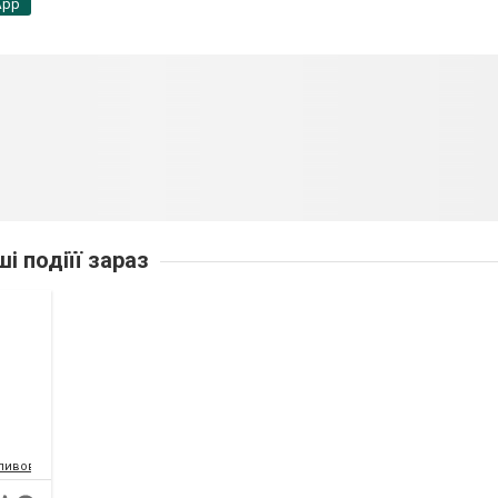
App
ші подіїї зараз
-пивоварня