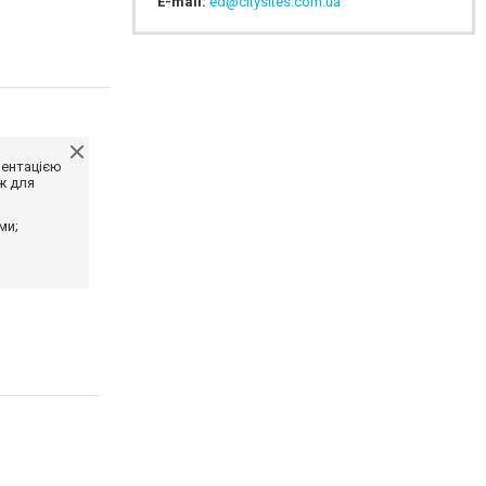
E-mail:
ed@citysites.com.ua
ментацією
ж для
ми;