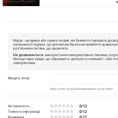
Відгук - це думка або оцінка людей, які бажають передати дос
залишеного відгука. Це допоможе багатьом прийняти правильне 
роз'яснення питань, що цікавлять.
Не дозволяється:
використання ненормативної лексики, погро
безпідставні заяви, що ображають діяльність компанії і / або її
самореклама.
Введіть email:
Ваш e-mail не відображатиметься на сайті
Актуальність
0/12
Повнота інформації
0/12
Враження
0/12