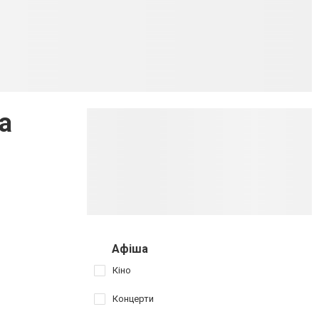
а
Афіша
Кіно
Концерти