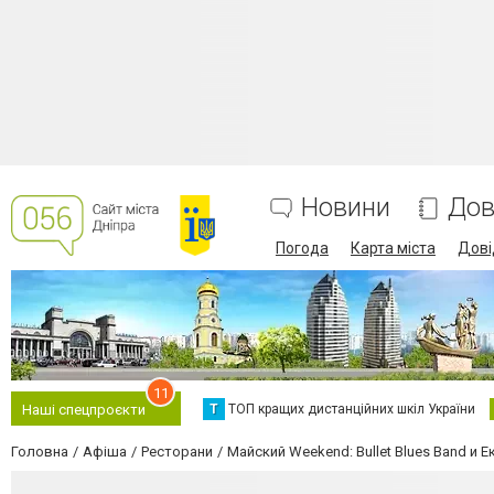
Новини
Дов
Погода
Карта міста
Дові
11
Т
ТОП кращих дистанційних шкіл України
Наші спецпроєкти
Головна
Афіша
Ресторани
Майский Weekend: Bullet Blues Band и 