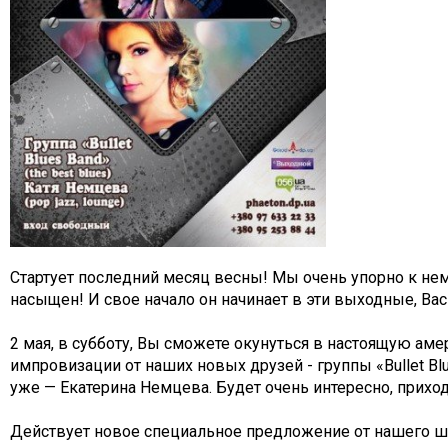
Стартует последний месяц весны! Мы очень упорно к нем
насыщен! И свое начало он начинает в эти выходные, Ва
2 мая, в субботу, Вы сможете окунуться в настоящую а
импровизации от наших новых друзей - группы «
Bullet B
уже — Екатерина Немцева. Будет очень интересно, приход
Действует новое специальное предложение от нашего ш