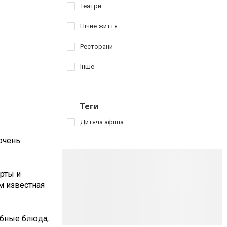
Театри
Нічне життя
Ресторани
Інше
Теги
Дитяча афіша
очень
рты и
м известная
ыбные блюда,