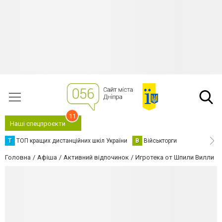
11
Наші спецпроєкти
Т
ТОП кращих дистанційних шкіл України
В
Військторги
Головна
Афіша
Активний відпочинок
Игротека от Шпили Вилли