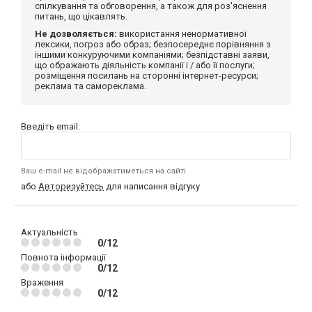
спілкування та обговорення, а також для роз'яснення
питань, що цікавлять.
Не дозволяється:
використання ненормативної
лексики, погроз або образ; безпосереднє порівняння з
іншими конкуруючими компаніями; безпідставні заяви,
що ображають діяльність компанії і / або її послуги;
розміщення посилань на сторонні інтернет-ресурси;
реклама та самореклама.
Введіть email:
Ваш e-mail не відображатиметься на сайті
або
Авторизуйтесь
для написання відгуку
Актуальність
0/12
Повнота інформації
0/12
Враження
0/12