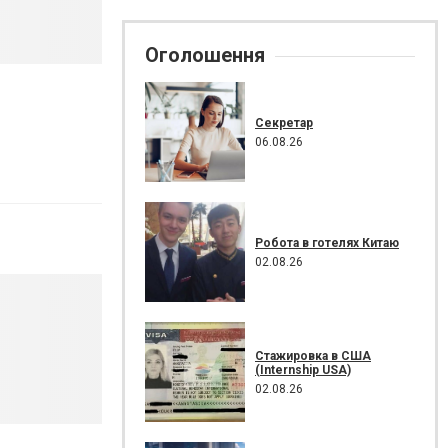
Оголошення
Секретар
06.08.26
Робота в готелях Китаю
02.08.26
Стажировка в США
(Internship USA)
02.08.26