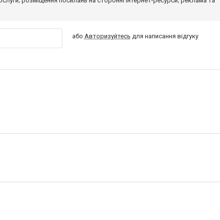
 послуги; розміщення посилань на сторонні інтернет-ресурси; реклама та
або
Авторизуйтесь
для написання відгуку