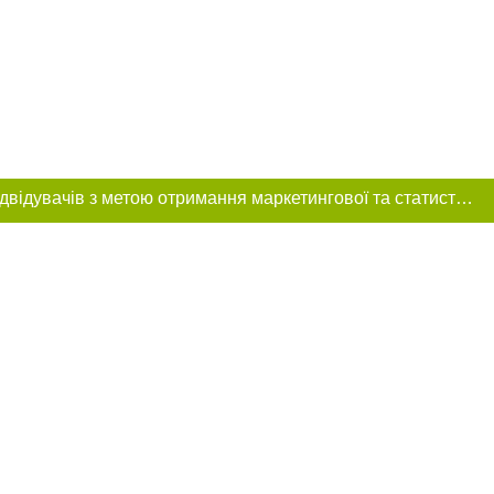
Цей сайт використовує «cookies». Також веб-сайт використовує інтернет-сервіс для збору технічних даних стосовно відвідувачів з метою отримання маркетингової та статистичної інформації. Умови обробки даних відвідувачів сайту див.