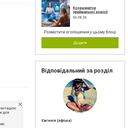
Координатор
приймальної комісії
06.08.26
Розмістити оголошення у цьому блоці
Додати
Відповідальний за розділ
ментацією
ж для
Євгенія (афіша)
ми;