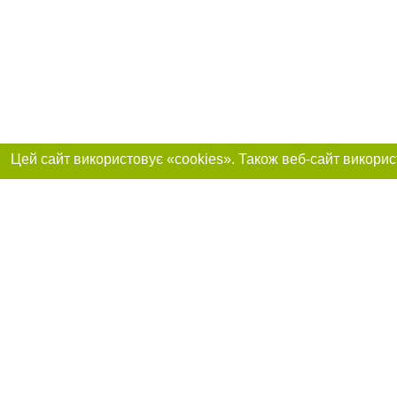
Реклама на сайті
Приєднуйтесь до 
Робота в нашій компанії
Франшиза "CitySites"
Про нас
Контакт
+38 (050) 969-29-16