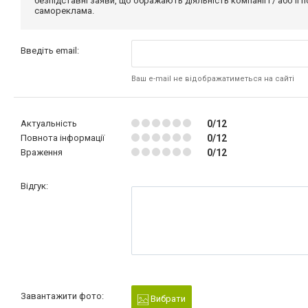
безпідставні заяви, що ображають діяльність компанії і / або її
самореклама.
Введіть email:
Ваш e-mail не відображатиметься на сайті
Актуальність
0/12
Повнота інформації
0/12
Враження
0/12
Відгук:
Завантажити фото:
Вибрати