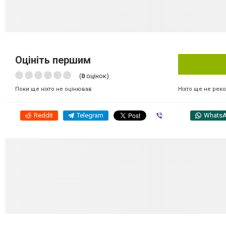
Оцініть першим
(
0
оцінок)
Ніхто ще не рек
Поки ще ніхто не оцінював
Reddit
Telegram
Viber
Whats