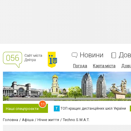
Новини
Дов
Погода
Карта міста
Дові
11
Т
ТОП кращих дистанційних шкіл України
Наші спецпроєкти
Головна
Афіша
Нічне життя
Techno S.W.A.T.