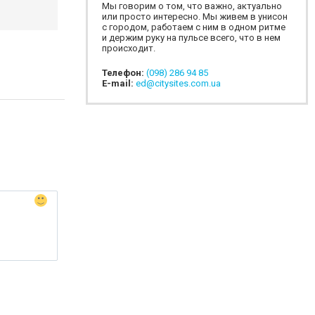
Мы говорим о том, что важно, актуально
или просто интересно. Мы живем в унисон
с городом, работаем с ним в одном ритме
и держим руку на пульсе всего, что в нем
происходит.
Телефон:
(098) 286 94 85
E-mail:
ed@citysites.com.ua