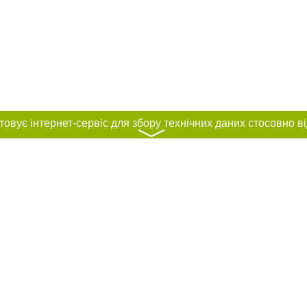
〉
нас :
и
Автори проєкту