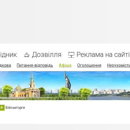
ідник
Дозвілля
Реклама на сайті
дкова
Питання-відповідь
Афіша
Оголошення
Нерухоміст
В
Військторги