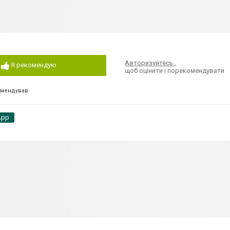
Авторизуйтесь
,
Я рекомендую
щоб оцінити і порекомендувати
омендував
App