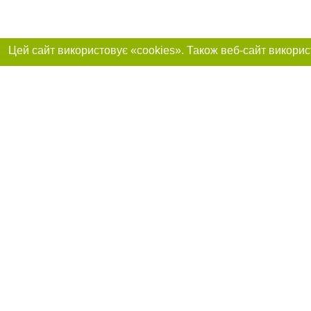
Реклама на сайті
Приєднуйтесь до 
Робота в нашій компанії
Франшиза "CitySites"
Про нас
Контакт
+38 (050) 969-29-16
З питань реклами: +38 (050) 969-29-16. E-mail:
Допускається цит
reklama@056.ua
обов'язкового по
відкритого для по
якості джерела. 
E-mail редакції:
news@056.ua
Матеріали з плаш
"Політичні новини