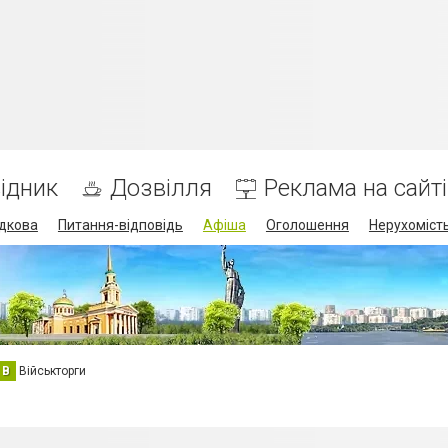
ідник
Дозвілля
Реклама на сайті
дкова
Питання-відповідь
Афіша
Оголошення
Нерухоміст
В
Військторги