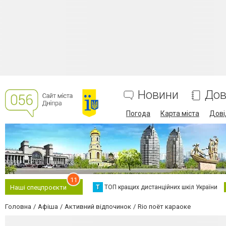
Новини
Дов
Погода
Карта міста
Дові
11
Т
ТОП кращих дистанційних шкіл України
Наші спецпроєкти
Головна
Афіша
Активний відпочинок
Rio поёт караоке