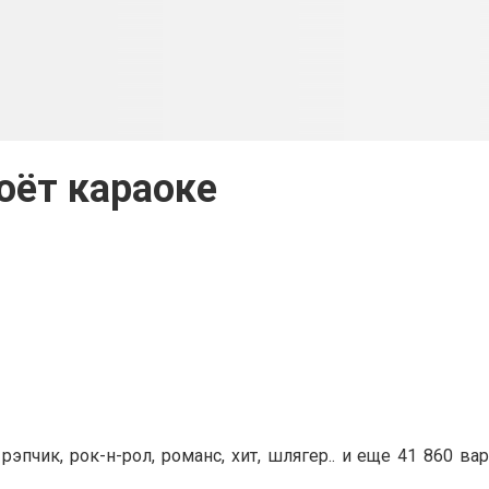
поёт караоке
рэпчик, рок-н-рол, романс, хит, шлягер..
и еще 41 860 ва