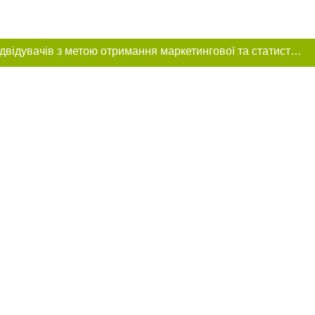
Цей сайт використовує «cookies». Також веб-сайт використовує інтернет-сервіс для збору технічних даних стосовно відвідувачів з метою отримання маркетингової та статистичної інформації. Умови обробки даних відвідувачів сайту див.
ння в тексті
міщення прямого,
 тексті або в
цпроєкт",
реклами.