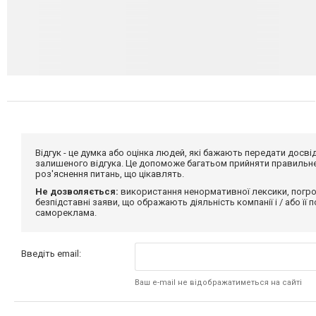
Відгук - це думка або оцінка людей, які бажають передати дос
залишеного відгука. Це допоможе багатьом прийняти правильне 
роз'яснення питань, що цікавлять.
Не дозволяється:
використання ненормативної лексики, погро
безпідставні заяви, що ображають діяльність компанії і / або її
самореклама.
Введіть email:
Ваш e-mail не відображатиметься на сайті