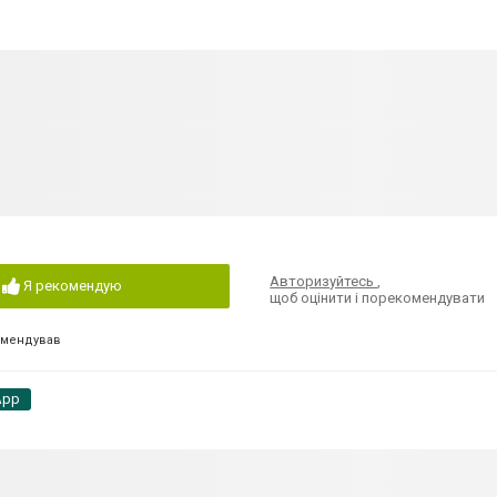
Авторизуйтесь
,
Я рекомендую
щоб оцінити і порекомендувати
омендував
App