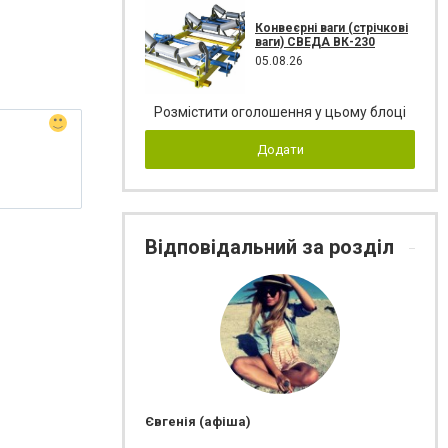
Конвеєрні ваги (стрічкові
ваги) СВЕДА ВК-230
05.08.26
Розмістити оголошення у цьому блоці
Додати
Відповідальний за розділ
Євгенія (афіша)