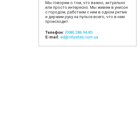
Мы говорим о том, что важно, актуально
или просто интересно. Мы живем в унисон
с городом, работаем с ним в одном ритме
и держим руку на пульсе всего, что в нем
происходит.
Телефон:
(098) 286 94 85
E-mail:
ed@citysites.com.ua