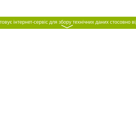
〉
нас :
и
Автори проєкту
ування матеріалів без отримання попередньої згоди 056.ua за умови розміще
силання на 056.ua - Сайт міста Дніпра. Для інтернет-видань обов'язкове роз
шукових систем гіперпосилання на цитовані статті не нижче другого абзацу в
Порушення виняткових прав переслідується Законом.
ками "Новини компаній", "Промо", "Партнерський матеріал", "Партнерський спе
", "Пресреліз", "PR", "Офіційно", "Політична реклама" публікуються на правах 