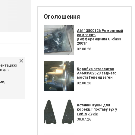
Оголошення
A6113500126 Ремонтный
комплект,
дифференциала G-class
2001г
02.08.26
ментацією
Коробка сателлитов
ж для
A4603502523 заднего
моста Гелендваген
ми;
02.08.26
Вставки вушні для
корекції поставу вух у
тойтер'єрів
30.07.26