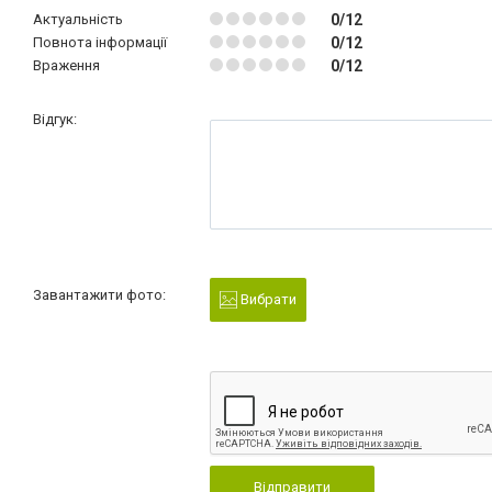
Актуальність
0/12
Повнота інформації
0/12
Враження
0/12
Відгук:
Завантажити фото:
Вибрати
Відправити