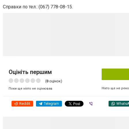
Справки по тел.: (067) 778-08-15.
Оцініть першим
(
0
оцінок)
Ніхто ще не рек
Поки ще ніхто не оцінював
Reddit
Telegram
Viber
Whats