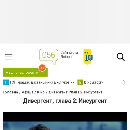
11
Наші спецпроєкти
Т
ТОП кращих дистанційних шкіл України
В
Військторги
Головна
Афіша
Кіно
Дивергент, глава 2: Инсургент
Дивергент, глава 2: Инсургент