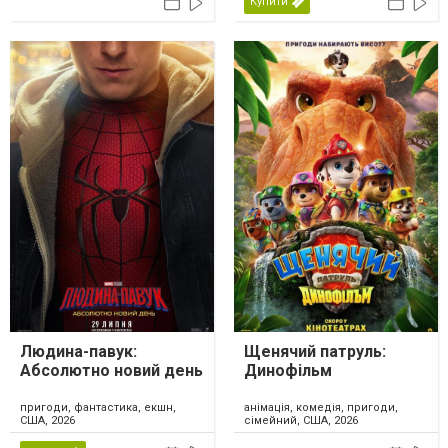
Купити
Людина-павук:
Щенячий патруль:
Абсолютно новий день
Динофільм
пригоди, фантастика, екшн,
анімація, комедія, пригоди,
США, 2026
сімейний, США, 2026