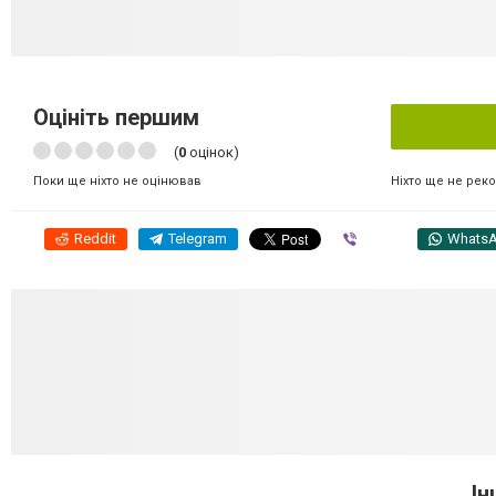
Оцініть першим
(
0
оцінок)
Ніхто ще не рек
Поки ще ніхто не оцінював
Reddit
Telegram
Viber
Whats
Ін