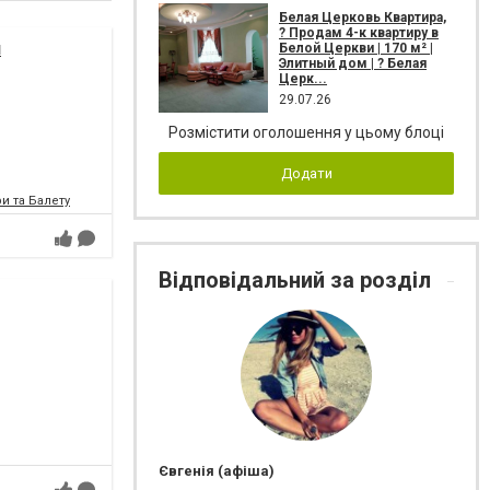
Белая Церковь Квартира,
? Продам 4-к квартиру в
я
Белой Церкви | 170 м² |
Элитный дом | ? Белая
Церк...
29.07.26
Розмістити оголошення у цьому блоці
Додати
и та Балету
Відповідальний за розділ
Євгенія (афіша)