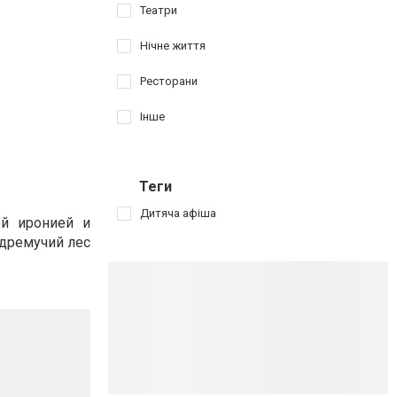
Театри
Нічне життя
Ресторани
Інше
Теги
Дитяча афіша
ой иронией и
 дремучий лес