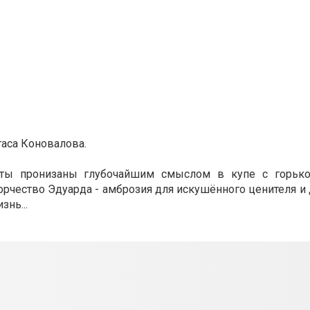
аса Коновалова.
ксты пронизаны глубочайшим смыслом в купе с горьк
рчество Эдуарда - амброзия для искушённого ценителя и
знь...