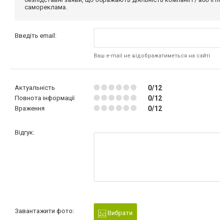
самореклама.
Введіть email:
Ваш e-mail не відображатиметься на сайті
Актуальність
0/12
Повнота інформації
0/12
Враження
0/12
Відгук:
Завантажити фото:
Вибрати