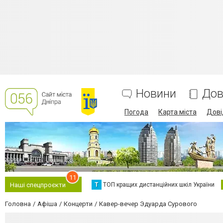
Новини
Дов
Погода
Карта міста
Дові
11
Т
ТОП кращих дистанційних шкіл України
Наші спецпроєкти
Головна
Афіша
Концерти
Кавер-вечер Эдуарда Сурового