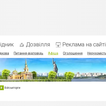
ідник
Дозвілля
Реклама на сайті
дкова
Питання-відповідь
Афіша
Оголошення
Нерухоміст
В
Військторги