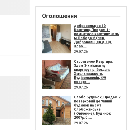
Оголошення
добровольцев 10
Квартира, Продам 1-
комнатную квартиру на ж/
м Победа-6 (пер.
Добровольцев,д.10).
Хоро...
29.07.26
Строителей Квартира,
Здам 3-х кімнатну
квартиру пр. Богдана
Хмельницького,
Будівельників, 4/9
поверх...
29.07.26
Слобо Будинок, Продам 2
поверховий цегляний
будинок на смт
Слобожанське
(Ювілейне). Будинок
2007р.б....
29.07.26