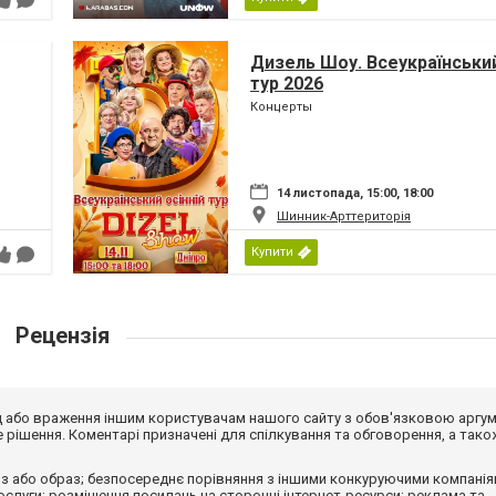
Дизель Шоу. Всеукраїнський
тур 2026
Концерты
14 листопада, 15:00, 18:00
Шинник-Арттериторія
Купити
Рецензія
від або враження іншим користувачам нашого сайту з обов'язковою аргу
рішення. Коментарі призначені для спілкування та обговорення, а тако
з або образ; безпосереднє порівняння з іншими конкуруючими компанія
 послуги; розміщення посилань на сторонні інтернет-ресурси; реклама та