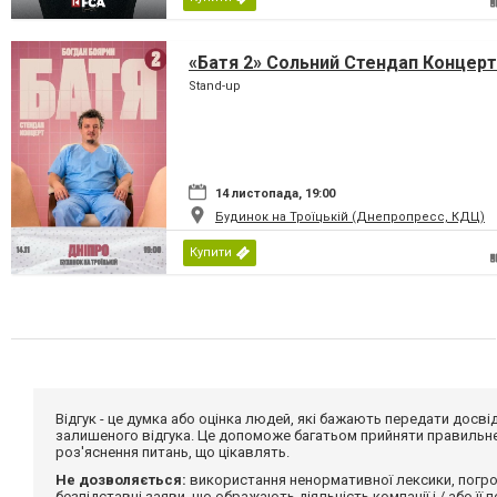
«Батя 2» Сольний Стендап Концерт
Stand-up
14 листопада, 19:00
Будинок на Троїцькій (Днепропресс, КДЦ)
Купити
Відгук - це думка або оцінка людей, які бажають передати дос
залишеного відгука. Це допоможе багатьом прийняти правильне 
роз'яснення питань, що цікавлять.
Не дозволяється:
використання ненормативної лексики, погро
безпідставні заяви, що ображають діяльність компанії і / або її