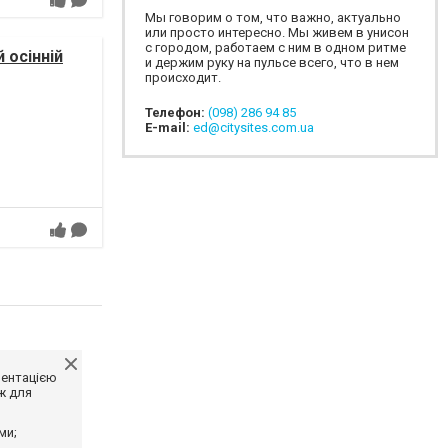
Мы говорим о том, что важно, актуально
или просто интересно. Мы живем в унисон
с городом, работаем с ним в одном ритме
 осінній
и держим руку на пульсе всего, что в нем
происходит.
Телефон:
(098) 286 94 85
E-mail:
ed@citysites.com.ua
ментацією
ж для
ми;