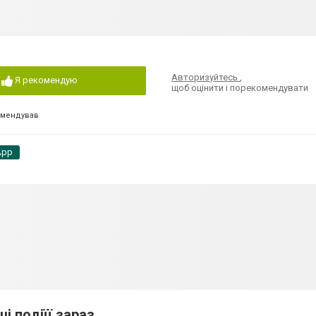
Авторизуйтесь
,
Я рекомендую
щоб оцінити і порекомендувати
омендував
App
ші подіїї зараз