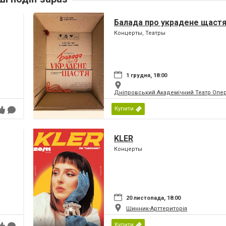
Балада про украдене щаст
Концерты, Театры
1 грудня, 18:00
Дніпровський Академічний Театр Опер
Купити
KLER
Концерты
20 листопада, 18:00
Шинник-Арттериторія
Купити