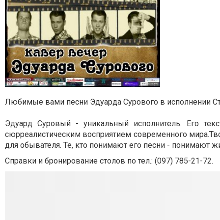
Любимые вами песни Эдуарда Сурового в исполнении Ст
Эдуард Суровый - уникальный исполнитель. Его те
сюрреалистическим восприятием современного мира.Тво
для обывателя. Те, кто понимают его песни - понимают жи
Справки и бронирование столов по тел.: (097) 785-21-72.