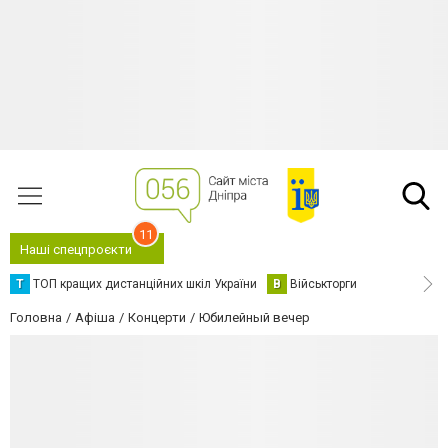
11
Наші спецпроєкти
Т
ТОП кращих дистанційних шкіл України
В
Військторги
Головна
Афіша
Концерти
Юбилейный вечер