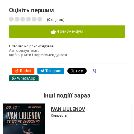
Оцініть першим
(
0
оцінок)
Я рекомендую
Ніхто ще не рекомендував
Авторизуйтесь
,
щоб оцінити і порекомендувати
Reddit
Telegram
Viber
WhatsApp
Інші подіїї зараз
IVAN LIULENOV
Концерты