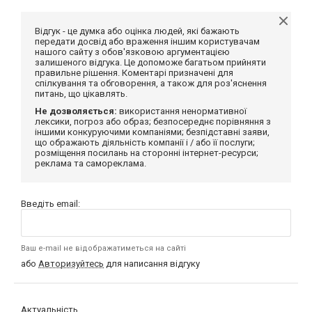
Відгук - це думка або оцінка людей, які бажають
передати досвід або враження іншим користувачам
нашого сайту з обов'язковою аргументацією
залишеного відгука. Це допоможе багатьом прийняти
правильне рішення. Коментарі призначені для
спілкування та обговорення, а також для роз'яснення
питань, що цікавлять.
Не дозволяється:
використання ненормативної
лексики, погроз або образ; безпосереднє порівняння з
іншими конкуруючими компаніями; безпідставні заяви,
що ображають діяльність компанії і / або її послуги;
розміщення посилань на сторонні інтернет-ресурси;
реклама та самореклама.
Введіть email:
Ваш e-mail не відображатиметься на сайті
або
Авторизуйтесь
для написання відгуку
Актуальність