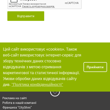
Відправити
Цей сайт використовує «cookies». Також
веб-сайт використовує інтернет-сервіс для
збору технічних даних стосовно
відвідувачів з метою отримання
Прийняти
маркетингової та статистичної інформації.
Умови обробки даних відвідувачів сайту
див.
"Політика конфіденційності"
Реклама на сайті
Робота в нашій компанії
Франшиза "CitySites"