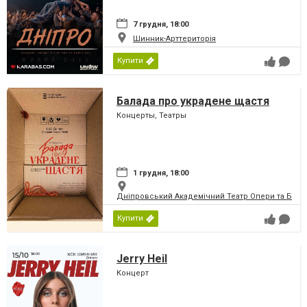
7 грудня, 18:00
Шинник-Арттериторія
Купити
Балада про украдене щастя
Концерты, Театры
1 грудня, 18:00
Дніпровський Академічний Театр Опери та Бале
Купити
Jerry Heil
Концерт