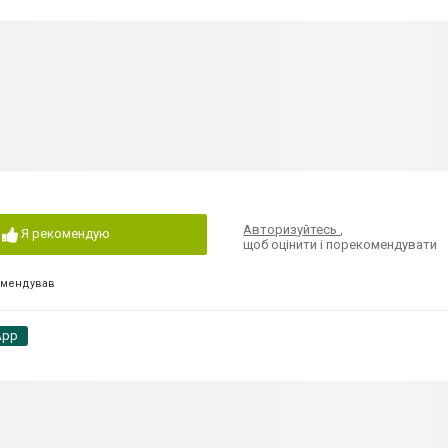
Авторизуйтесь
,
Я рекомендую
щоб оцінити і порекомендувати
омендував
App