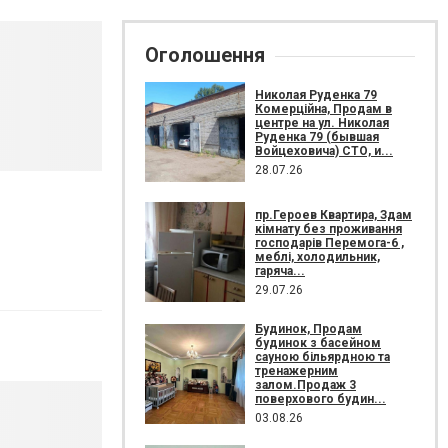
Оголошення
Николая Руденка 79
Комерційна, Продам в
центре на ул. Николая
Руденка 79 (бывшая
Войцеховича) СТО, и...
28.07.26
пр.Героев Квартира, Здам
кімнату без проживання
господарів Перемога-6 ,
меблі, холодильник,
гаряча...
29.07.26
Будинок, Продам
будинок з басейном
сауною більярдною та
тренажерним
залом.Продаж 3
поверхового будин...
03.08.26