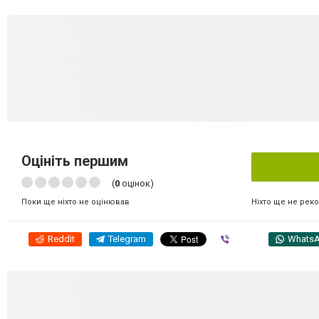
Оцініть першим
(
0
оцінок)
Ніхто ще не рек
Поки ще ніхто не оцінював
Reddit
Telegram
Viber
Whats