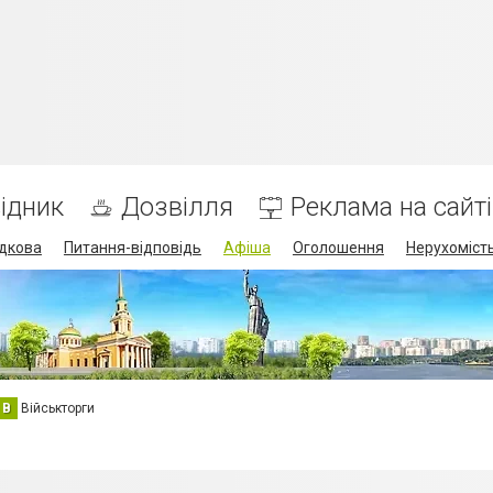
ідник
Дозвілля
Реклама на сайті
дкова
Питання-відповідь
Афіша
Оголошення
Нерухоміст
В
Військторги