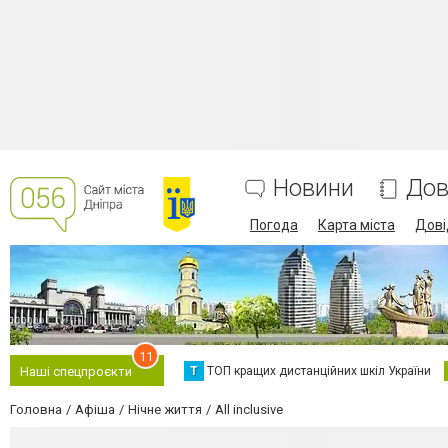
Новини
Дов
Погода
Карта міста
Дові
11
Т
ТОП кращих дистанційних шкіл України
Наші спецпроєкти
Головна
Афіша
Нічне життя
Аll inclusive