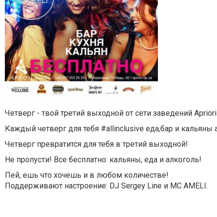
Четверг - твой третий выходной от сети заведений Aprior
Каждый четверг для тебя #allinclusive еда,бар и кальян
Четверг превратится для тебя в третий выходной!
Не пропусти! Все бесплатно: кальяны, еда и алкоголь!
Пей, ешь что хочешь и в любом количестве!
Поддерживают настроение: DJ Sergey Line и MC AMELI.