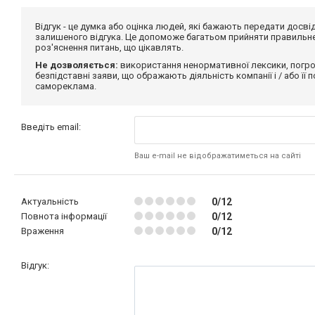
Відгук - це думка або оцінка людей, які бажають передати дос
залишеного відгука. Це допоможе багатьом прийняти правильне 
роз'яснення питань, що цікавлять.
Не дозволяється:
використання ненормативної лексики, погро
безпідставні заяви, що ображають діяльність компанії і / або її
самореклама.
Введіть email:
Ваш e-mail не відображатиметься на сайті
Актуальність
0/12
Повнота інформації
0/12
Враження
0/12
Відгук: