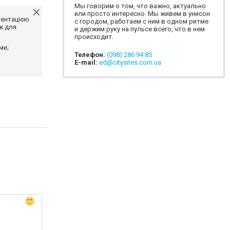
Мы говорим о том, что важно, актуально
или просто интересно. Мы живем в унисон
ментацією
с городом, работаем с ним в одном ритме
ж для
и держим руку на пульсе всего, что в нем
происходит.
ми;
Телефон:
(098) 286 94 85
E-mail:
ed@citysites.com.ua