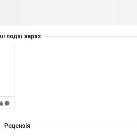
ші подіїї зараз
Рецензія