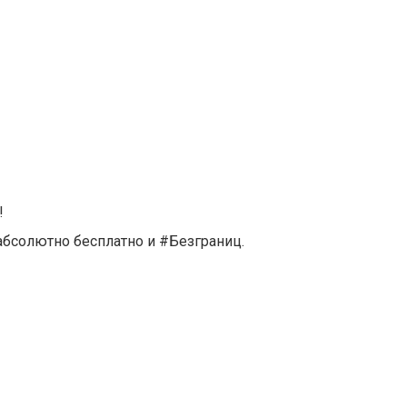
i!
ы абсолютно бесплатно и #Безграниц.