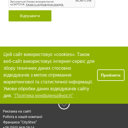
Відправити
Цей сайт використовує «cookies». Також
веб-сайт використовує інтернет-сервіс для
збору технічних даних стосовно
відвідувачів з метою отримання
Прийняти
маркетингової та статистичної інформації.
Умови обробки даних відвідувачів сайту
див.
"Політика конфіденційності"
Реклама на сайті
Робота в нашій компанії
Франшиза "CitySites"
+38 (050) 969-29-16