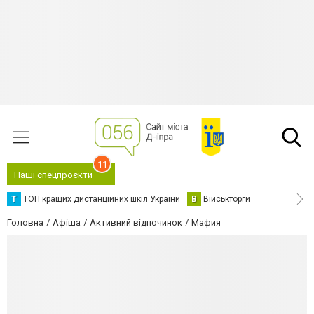
11
Наші спецпроєкти
Т
ТОП кращих дистанційних шкіл України
В
Військторги
Головна
Афіша
Активний відпочинок
Мафия