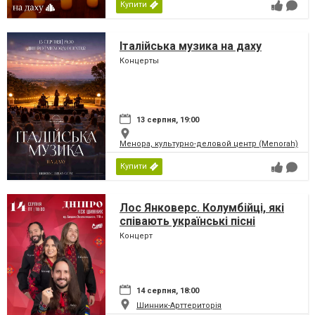
Купити
Італійська музика на даху
Концерты
13 серпня, 19:00
Менора, культурно-деловой центр (Menorah)
Купити
Лос Янковерс. Колумбійці, які
співають українські пісні
Концерт
14 серпня, 18:00
Шинник-Арттериторія