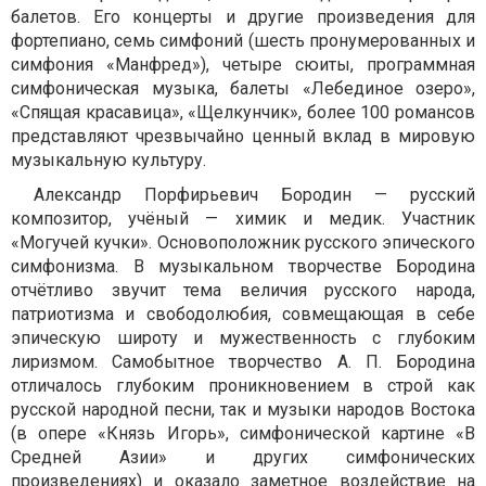
балетов. Его концерты и другие произведения для
фортепиано, семь симфоний (шесть пронумерованных и
симфония «Манфред»), четыре сюиты, программная
симфоническая музыка, балеты «Лебединое озеро»,
«Спящая красавица», «Щелкунчик», более 100 романсов
представляют чрезвычайно ценный вклад в мировую
музыкальную культуру.
Александр Порфирьевич Бородин — русский
композитор, учёный — химик и медик. Участник
«Могучей кучки». Основоположник русского эпического
симфонизма. В музыкальном творчестве Бородина
отчётливо звучит тема величия русского народа,
патриотизма и свободолюбия, совмещающая в себе
эпическую широту и мужественность с глубоким
лиризмом. Самобытное творчество А. П. Бородина
отличалось глубоким проникновением в строй как
русской народной песни, так и музыки народов Востока
(в опере «Князь Игорь», симфонической картине «В
Средней Азии» и других симфонических
произведениях) и оказало заметное воздействие на