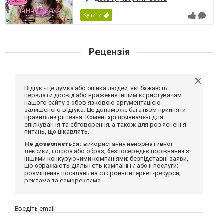
Купити
Рецензія
Відгук - це думка або оцінка людей, які бажають
передати досвід або враження іншим користувачам
нашого сайту з обов'язковою аргументацією
залишеного відгука. Це допоможе багатьом прийняти
правильне рішення. Коментарі призначені для
спілкування та обговорення, а також для роз'яснення
питань, що цікавлять.
Не дозволяється:
використання ненормативної
лексики, погроз або образ; безпосереднє порівняння з
іншими конкуруючими компаніями; безпідставні заяви,
що ображають діяльність компанії і / або її послуги;
розміщення посилань на сторонні інтернет-ресурси;
реклама та самореклама.
Введіть email: