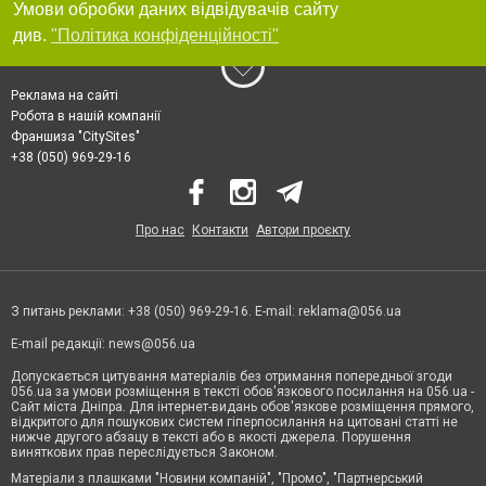
Умови обробки даних відвідувачів сайту
див.
"Політика конфіденційності"
Реклама на сайті
Робота в нашій компанії
Франшиза "CitySites"
+38 (050) 969-29-16
Про нас
Контакти
Автори проєкту
З питань реклами: +38 (050) 969-29-16. E-mail:
reklama@056.ua
E-mail редакції:
news@056.ua
Допускається цитування матеріалів без отримання попередньої згоди
056.ua за умови розміщення в тексті обов'язкового посилання на 056.ua -
Сайт міста Дніпра. Для інтернет-видань обов'язкове розміщення прямого,
відкритого для пошукових систем гіперпосилання на цитовані статті не
нижче другого абзацу в тексті або в якості джерела. Порушення
виняткових прав переслідується Законом.
Матеріали з плашками "Новини компаній", "Промо", "Партнерський