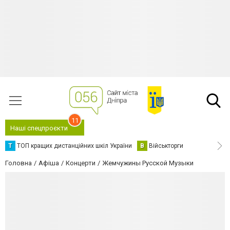
11
Наші спецпроєкти
Т
ТОП кращих дистанційних шкіл України
В
Військторги
Головна
Афіша
Концерти
Жемчужины Русской Музыки