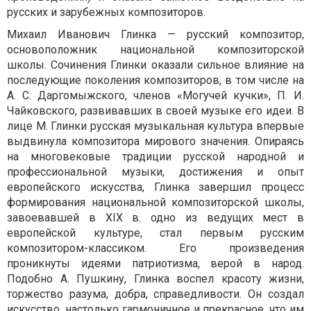
русских и зарубежных композиторов.
Михаил Иванович Глинка — русский композитор,
основоположник национальной композиторской
школы. Сочинения Глинки оказали сильное влияние на
последующие поколения композиторов, в том числе на
А. С. Даргомыжского, членов «Могучей кучки», П. И.
Чайковского, развивавших в своей музыке его идеи. В
лице М. Глинки русская музыкальная культура впервые
выдвинула композитора мирового значения. Опираясь
на многовековые традиции русской народной и
профессиональной музыки, достижения и опыт
европейского искусства, Глинка завершил процесс
формирования национальной композиторской школы,
завоевавшей в XIX в. одно из ведущих мест в
европейской культуре, стал первым русским
композитором-классиком. Его произведения
проникнуты идеями патриотизма, верой в народ.
Подобно А. Пушкину, Глинка воспел красоту жизни,
торжество разума, добра, справедливости. Он создал
искусство, настолько гармоничное и прекрасное, что им