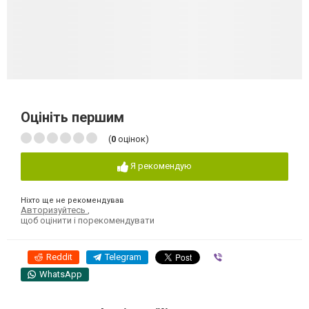
Оцініть першим
(
0
оцінок)
Я рекомендую
Ніхто ще не рекомендував
Авторизуйтесь
,
щоб оцінити і порекомендувати
Reddit
Telegram
Viber
WhatsApp