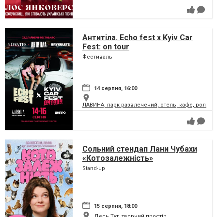
Антитіла. Echo fest х Kyiv Car
Fest: on tour
Фестиваль
14 серпня, 16:00
ЛАВИНА, парк развлечений, отель, кафе, ролле
Сольний стендап Лани Чубахи
«Котозалежність»
Stand-up
15 серпня, 18:00
Десь Тут, творчий простір