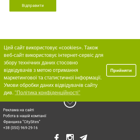
Відправити
Цей сайт використовує «cookies». Також
веб-сайт використовує інтернет-сервіс для
збору технічних даних стосовно
відвідувачів з метою отримання
Прийняти
маркетингової та статистичної інформації.
Умови обробки даних відвідувачів сайту
див.
"Політика конфіденційності"
Реклама на сайті
Робота в нашій компанії
Франшиза "CitySites"
+38 (050) 969-29-16