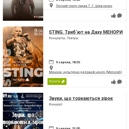
Летний театр парка Т. Г. Шевченко
STING. Триб`ют на Даху МЕНОРИ
Концерты, Театры
9 серпня, 18:30
Менора, культурно-деловой центр (Menorah)
Купити
Звуки, що торкаються зірок
Концерт
9 серпня, 15:00