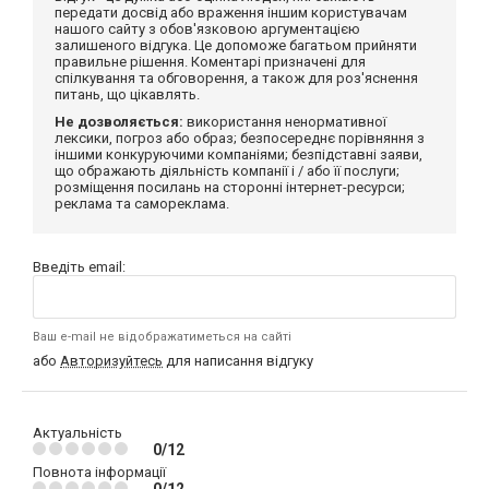
передати досвід або враження іншим користувачам
нашого сайту з обов'язковою аргументацією
залишеного відгука. Це допоможе багатьом прийняти
правильне рішення. Коментарі призначені для
спілкування та обговорення, а також для роз'яснення
питань, що цікавлять.
Не дозволяється:
використання ненормативної
лексики, погроз або образ; безпосереднє порівняння з
іншими конкуруючими компаніями; безпідставні заяви,
що ображають діяльність компанії і / або її послуги;
розміщення посилань на сторонні інтернет-ресурси;
реклама та самореклама.
Введіть email:
Ваш e-mail не відображатиметься на сайті
або
Авторизуйтесь
для написання відгуку
Актуальність
0/12
Повнота інформації
0/12