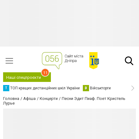
11
Наші спецпроєкти
Т
ТОП кращих дистанційних шкіл України
В
Військторги
Головна
Афіша
Концерти
Песни Эдит Пиаф. Поет Кристель
Лурье