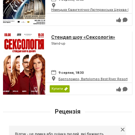
Німецька Євангелічно-Лютеранська Церква Святої
Стендап шоу «Сексологія»
Stand-up
9 серпня, 18:30
Бартоломео, Bartolomeo Best River Resort
Купити
Рецензія
Відгук - це думка або оцінка людей, які бажають