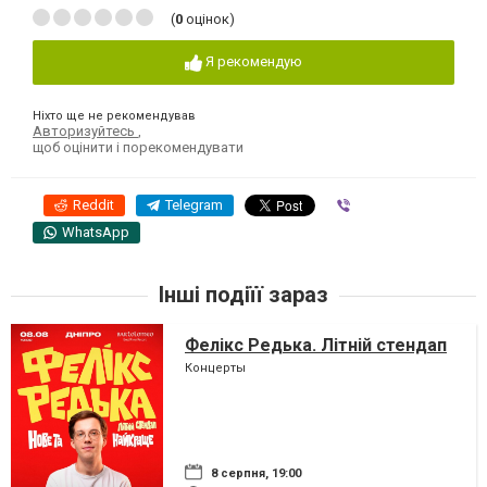
(
0
оцінок)
Я рекомендую
Ніхто ще не рекомендував
Авторизуйтесь
,
щоб оцінити і порекомендувати
Reddit
Telegram
Viber
WhatsApp
Інші подіїї зараз
Фелікс Редька. Літній стендап
Концерты
8 серпня, 19:00