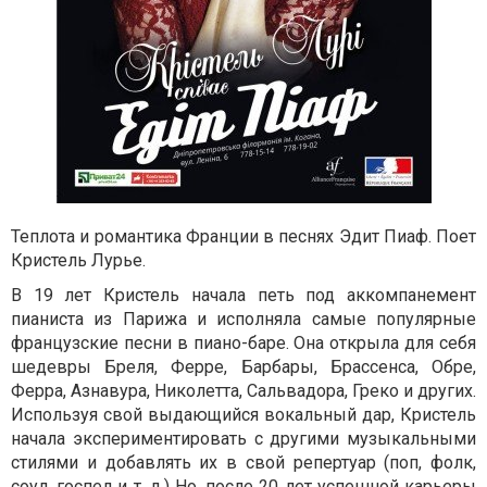
Теплота и романтика Франции в песнях Эдит Пиаф. Поет
Кристель Лурье.
В 19 лет Кристель начала петь под аккомпанемент
пианиста из Парижа и исполняла самые популярные
французские песни в пиано-баре. Она открыла для себя
шедевры Бреля, Ферре, Барбары, Брассенса, Обре,
Ферра, Азнавура, Николетта, Сальвадора, Греко и других.
Используя свой выдающийся вокальный дар, Кристель
начала экспериментировать с другими музыкальными
стилями и добавлять их в свой репертуар (поп, фолк,
соул, госпел и т. д.) Но, после 20 лет успешной карьеры