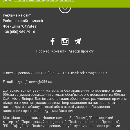
Реклама на сайті
Робота в нашій компанії
Франшиза "CitySites"
+38 (050) 969-29-16
Про нас
Контакти
Автори проєкту
З питань реклами: +38 (050) 969-29-16. E-mail:
reklama@056.ua
E-mail редакції:
news@056.ua
Допускається цитування матеріалів без отримання попередньої згоди
056.ua за умови розміщення в тексті обов'язкового посилання на 056.ua -
Сайт міста Дніпра. Для інтернет-видань обов'язкове розміщення прямого,
відкритого для пошукових систем гіперпосилання на цитовані статті не
нижче другого абзацу в тексті або в якості джерела. Порушення
виняткових прав переслідується Законом.
Матеріали з плашками "Новини компаній", "Промо", "Партнерський
матеріал", "Партнерський спецпроєкт", "Політичні новини", "Пресреліз",
"PR", "Офіційно", "Політична реклама" публікуються на правах реклами.