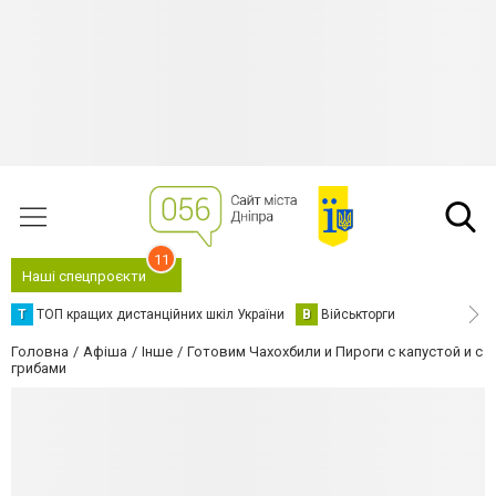
11
Наші спецпроєкти
Т
ТОП кращих дистанційних шкіл України
В
Військторги
Головна
Афіша
Інше
Готовим Чахохбили и Пироги с капустой и с
грибами