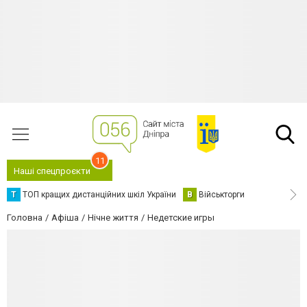
11
Наші спецпроєкти
Т
ТОП кращих дистанційних шкіл України
В
Військторги
Головна
Афіша
Нічне життя
Недетские игры