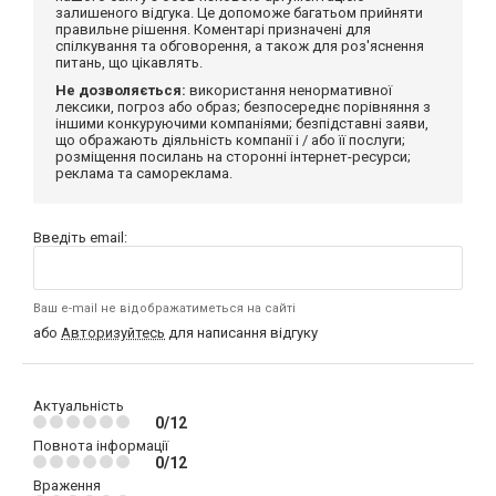
залишеного відгука. Це допоможе багатьом прийняти
правильне рішення. Коментарі призначені для
спілкування та обговорення, а також для роз'яснення
питань, що цікавлять.
Не дозволяється:
використання ненормативної
лексики, погроз або образ; безпосереднє порівняння з
іншими конкуруючими компаніями; безпідставні заяви,
що ображають діяльність компанії і / або її послуги;
розміщення посилань на сторонні інтернет-ресурси;
реклама та самореклама.
Введіть email:
Ваш e-mail не відображатиметься на сайті
або
Авторизуйтесь
для написання відгуку
Актуальність
0/12
Повнота інформації
0/12
Враження