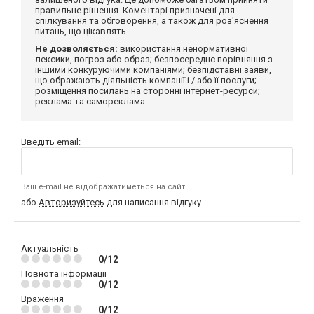
правильне рішення. Коментарі призначені для
спілкування та обговорення, а також для роз'яснення
питань, що цікавлять.
Не дозволяється:
використання ненормативної
лексики, погроз або образ; безпосереднє порівняння з
іншими конкуруючими компаніями; безпідставні заяви,
що ображають діяльність компанії і / або її послуги;
розміщення посилань на сторонні інтернет-ресурси;
реклама та самореклама.
Введіть email:
Ваш e-mail не відображатиметься на сайті
або
Авторизуйтесь
для написання відгуку
Актуальність
0/12
Повнота інформації
0/12
Враження
0/12