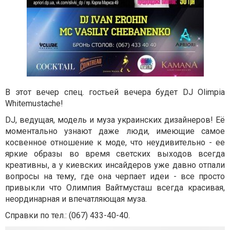
В этот вечер спец. гостьей вечера будет DJ Olimpia
Whitemustache!
DJ, ведущая, модель и муза украинских дизайнеров! Её
моментально узнают даже люди, имеющие самое
косвенное отношение к моде, что неудивительно - ее
яркие образы во время светских выходов всегда
креативны, а у киевских инсайдеров уже давно отпали
вопросы на тему, где она черпает идеи - все просто
привыкли что Олимпия Вайтмусташ всегда красивая,
неординарная и впечатляющая муза.
Справки по тел.: (067) 433-40-40
.