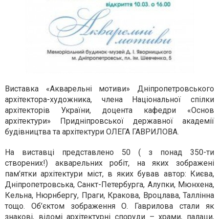
Виставка «Акварельні мотиви» Дніпропетровського
архітектора-художника, члена Національної спілки
архітекторів України, доцента кафедри «Основ
архітектури» Придніпровської державної академії
будівництва та архітектури ОЛЕГА ГАВРИЛОВА.
На виставці представлено 50 ( з понад 350-ти
створених!) акварельних робіт, на яких зображені
пам’ятки архітектури міст, в яких бував автор: Києва,
Дніпропетровська, Санкт-Петербурга, Алупки, Мюнхена,
Кельна, Нюрнбергу, Праги, Кракова, Вроцлава, Таллінна
тощо. Об’єктом зображення О. Гаврилова стали як
знакові, відомі архітектурні споруди – храми, палаци,