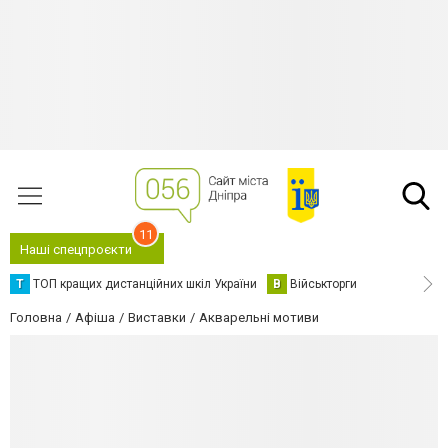
11
Наші спецпроєкти
Т
ТОП кращих дистанційних шкіл України
В
Військторги
Головна
Афіша
Виставки
Акварельні мотиви