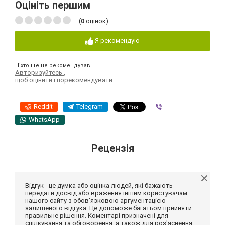
Оцініть першим
(
0
оцінок)
Я рекомендую
Ніхто ще не рекомендував
Авторизуйтесь
,
щоб оцінити і порекомендувати
Reddit
Telegram
Viber
WhatsApp
Рецензія
Відгук - це думка або оцінка людей, які бажають
передати досвід або враження іншим користувачам
нашого сайту з обов'язковою аргументацією
залишеного відгука. Це допоможе багатьом прийняти
правильне рішення. Коментарі призначені для
спілкування та обговорення, а також для роз'яснення