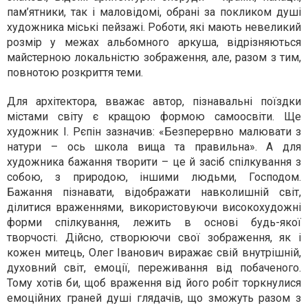
пам’ятники, так і маловідомі, обрані за покликом душі
художника міські пейзажі. Роботи, які мають невеликий
розмір у межах альбомного аркуша, відрізняються
майстерною локальністю зображення, але, разом з тим,
повнотою розкриття теми.
Для архітектора, вважає автор, пізнавальні поїздки
містами світу є кращою формою самоосвіти. Ще
художник І. Рєпін зазначив: «Безперервно малювати з
натури – ось школа вища та правильна». А для
художника бажання творити – це й засіб спілкування з
собою, з природою, іншими людьми, Господом.
Бажання пізнавати, відображати навколишній світ,
ділитися враженнями, використовуючи високохудожні
форми спілкування, лежить в основі будь-якої
творчості. Дійсно, створюючи свої зображення, як і
кожен митець, Олег Іванович виражає свій внутрішній,
духовний світ, емоції, переживання від побаченого.
Тому хотів би, щоб враження від його робіт торкнулися
емоційних граней душі глядачів, що зможуть разом з