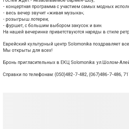
Гостей ждет:
- незабываемое бармен-шоу;
- концертная программа с участием самых модных испол
- весь вечер звучит «живая музыка»;
- розыгрыш лотереи;
- фуршет, с большим выбором закусок и вин.
На нашей вечеринке приветствуются наряды в стиле ретр
Еврейский культурный центр Solomonika поздравляет все
Мы открыты для всех!
Бронь пригласительных в ЕКЦ Solomonika: ул.Шолом-Алейхе
Справки по телефонам: (050)482-7-482, (067)486-7-486, 71