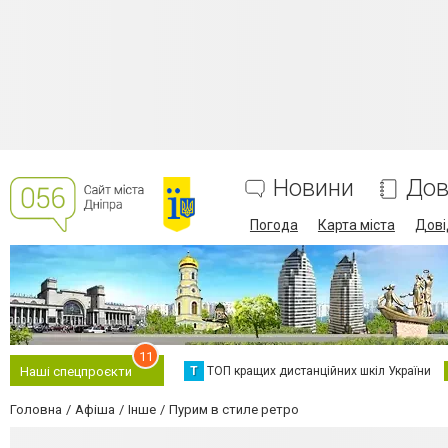
Новини
Дов
Погода
Карта міста
Дові
11
Т
ТОП кращих дистанційних шкіл України
Наші спецпроєкти
Головна
Афіша
Інше
Пурим в стиле ретро