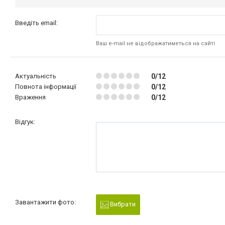
Введіть email:
Ваш e-mail не відображатиметься на сайті
Актуальність
0/12
Повнота інформації
0/12
Враження
0/12
Відгук:
Завантажити фото:
Вибрати