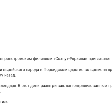
непропетровским филиалом «Сохнут-Украина» приглашает 
ии еврейского народа в Персидском царстве во времена п
у назад.
лендаря. В этот день разыгрываются театрализованные п
.
тиле.