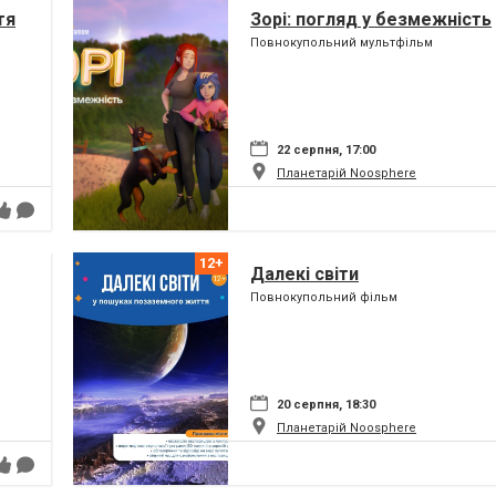
тя
Зорі: погляд у безмежність
Повнокупольний мультфільм
22 серпня, 17:00
Планетарій Noosphere
Далекі світи
Повнокупольний фільм
20 серпня, 18:30
Планетарій Noosphere