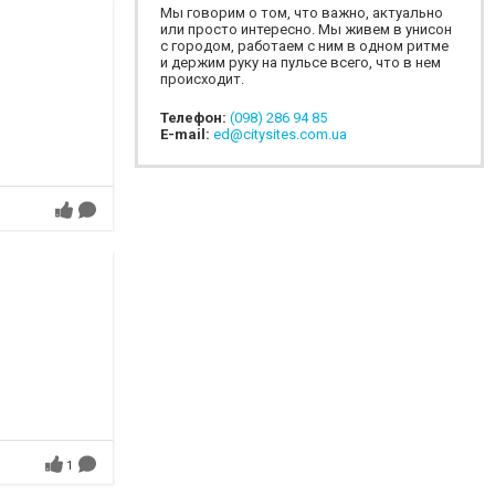
Мы говорим о том, что важно, актуально
или просто интересно. Мы живем в унисон
с городом, работаем с ним в одном ритме
и держим руку на пульсе всего, что в нем
происходит.
Телефон:
(098) 286 94 85
E-mail:
ed@citysites.com.ua
1