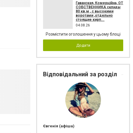
Гаванская, Комерційна, ОТ
СОБСТВЕННИКА склады
80 кв.м , c высокими
воротами ,отдельно
стоящие кирп...
04.08.26
Розмістити оголошення у цьому блоці
Додати
Відповідальний за розділ
Євгенія (афіша)