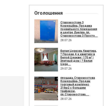
Оголошення
Старомостова 3
Комерційна, Продажа
подвального помещения
в центре Днепра, пл.
Старомостова 3 Просто...
28.07.26
Белая Церковь Квартира,
? Продам 4-к квартиру в
Белой Церкви | 170 м² |
Элитный дом | ? Белая
Церк...
29.07.26
площадь Старомостова
Комерційна, Продам
торговый комплекс
216м2 с большим
трафиком,
пл.Старомостова....
28.07.26