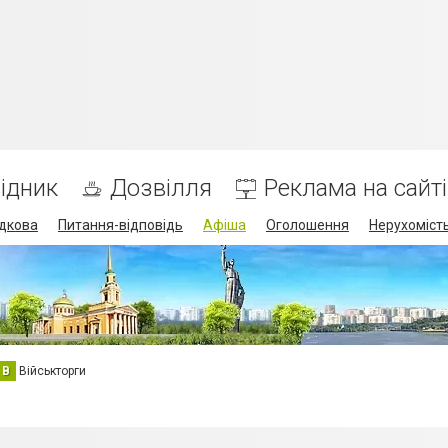
ідник
Дозвілля
Реклама на сайті
дкова
Питання-відповідь
Афіша
Оголошення
Нерухоміст
В
Військторги