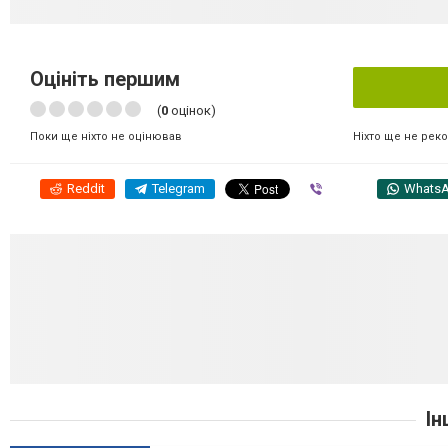
Оцініть першим
(
0
оцінок)
Ніхто ще не рек
Поки ще ніхто не оцінював
Reddit
Telegram
Viber
Whats
Ін