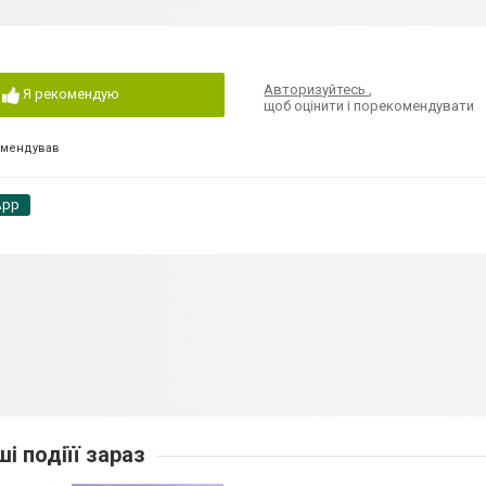
Авторизуйтесь
,
Я рекомендую
щоб оцінити і порекомендувати
омендував
App
ші подіїї зараз