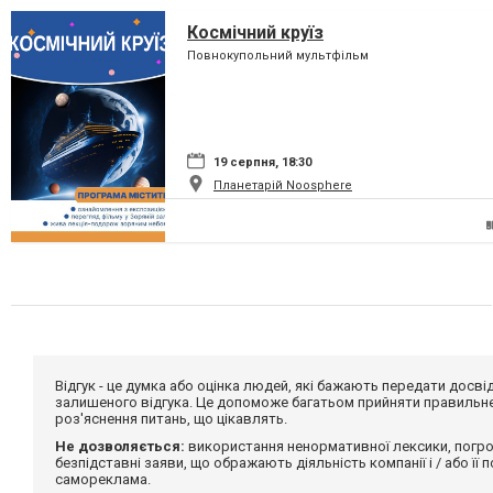
Космічний круїз
Повнокупольний мультфільм
19 серпня, 18:30
Планетарій Noosphere
Відгук - це думка або оцінка людей, які бажають передати дос
залишеного відгука. Це допоможе багатьом прийняти правильне 
роз'яснення питань, що цікавлять.
Не дозволяється:
використання ненормативної лексики, погро
безпідставні заяви, що ображають діяльність компанії і / або її
самореклама.