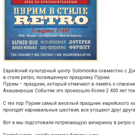
Еврейский культурный центр Solomonika совместно с Д
в стиле ретро, посвященную празднику Пурим.
Пурим – праздник, который отмечают в память о спасен
Ахашвероша. Событие это произошло более 2 400 лет том
С тех пор Пурим самый веселый праздник еврейского ка
проходят карнавальные шествия, все угощают друг друга
Вот и мы подготовили потрясающую вечеринку в ретро-с