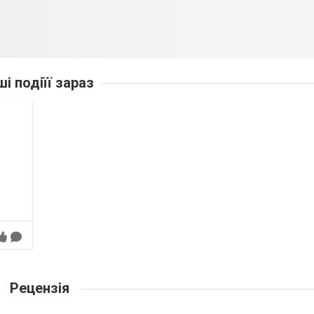
ші подіїї зараз
Рецензія