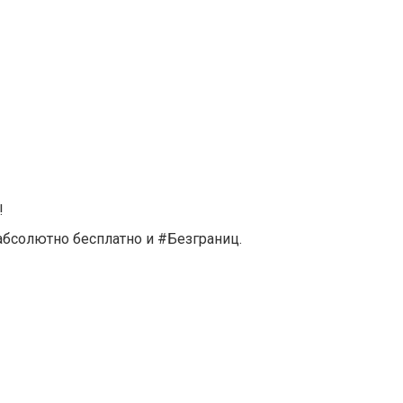
i!
ы абсолютно бесплатно и #Безграниц.