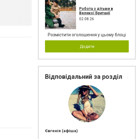
Робота з дітьми в
Великої Британії
02.08.26
Розмістити оголошення у цьому блоці
Додати
Відповідальний за розділ
Євгенія (афіша)