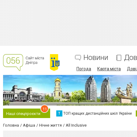
Новини
Дов
Погода
Карта міста
Дові
11
Т
ТОП кращих дистанційних шкіл України
Наші спецпроєкти
Головна
Афіша
Нічне життя
All Inclusive