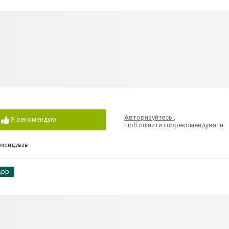
Авторизуйтесь
,
Я рекомендую
щоб оцінити і порекомендувати
омендував
App