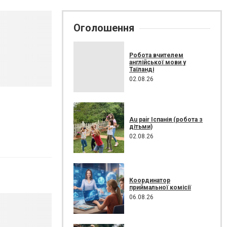
Оголошення
Робота вчителем
англійської мови у
Таїланді
02.08.26
Au pair Іспанія (робота з
дітьми)
02.08.26
Координатор
приймальної комісії
06.08.26