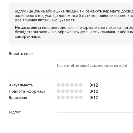
Відгук - це думка або оцінка людей, які бажають передати дос
залишеного відгука. Це допоможе багатьом прийняти правильне 
роз'яснення питань, що цікавлять.
Не дозволяється:
використання ненормативної лексики, погро
безпідставні заяви, що ображають діяльність компанії і / або її
самореклама.
Введіть email:
Ваш e-mail не відображатиметься на сайті
Актуальність
0/12
Повнота інформації
0/12
Враження
0/12
Відгук: