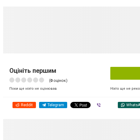
Оцініть першим
(
0
оцінок)
Ніхто ще не рек
Поки ще ніхто не оцінював
Reddit
Telegram
Viber
Whats