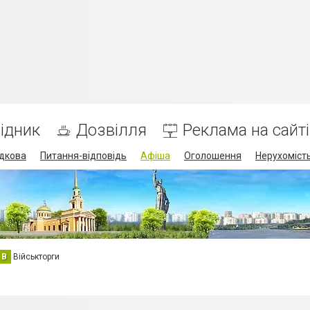
ідник
Дозвілля
Реклама на сайті
дкова
Питання-відповідь
Афіша
Оголошення
Нерухоміст
В
Військторги