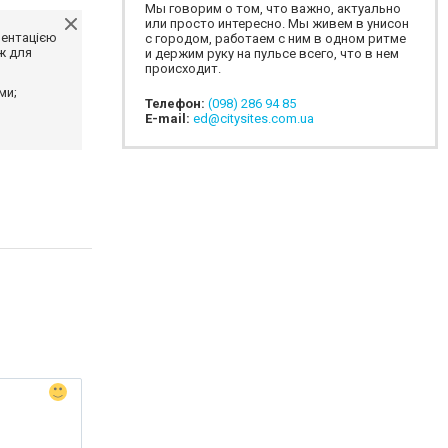
Мы говорим о том, что важно, актуально
или просто интересно. Мы живем в унисон
ментацією
с городом, работаем с ним в одном ритме
ж для
и держим руку на пульсе всего, что в нем
происходит.
ми;
Телефон:
(098) 286 94 85
E-mail:
ed@citysites.com.ua