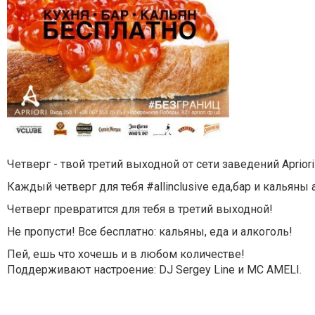
Четверг - твой третий выходной от сети заведений Aprior
Каждый четверг для тебя #allinclusive еда,бар и кальян
Четверг превратится для тебя в третий выходной!
Не пропусти! Все бесплатно: кальяны, еда и алкоголь!
Пей, ешь что хочешь и в любом количестве!
Поддерживают настроение: DJ Sergey Line и MC AMELI.