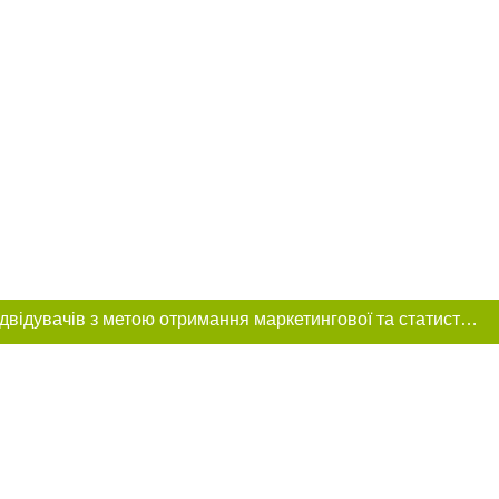
Цей сайт використовує «cookies». Також веб-сайт використовує інтернет-сервіс для збору технічних даних стосовно відвідувачів з метою отримання маркетингової та статистичної інформації. Умови обробки даних відвідувачів сайту див.