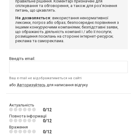
правильне рішення. Коментарі призначені для
спілкування та обговорення, а також для роз'яснення
питань, що цікавлять.
Не дозволяється:
використання ненормативної
лексики, погроз або образ; безпосереднє порівняння з
іншими конкуруючими компаніями; безпідставні заяви,
що ображають діяльність компанії і / або її послуги;
розміщення посилань на сторонні інтернет-ресурси;
реклама та самореклама.
Введіть email:
Ваш e-mail не відображатиметься на сайті
або
Авторизуйтесь
для написання відгуку
Актуальність
0/12
Повнота інформації
0/12
Враження
0/12