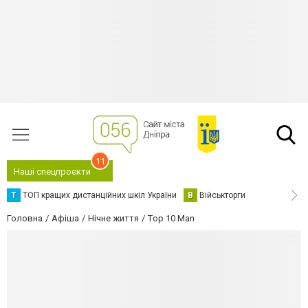
11
Наші спецпроєкти
Т
ТОП кращих дистанційних шкіл України
В
Військторги
Головна
Афіша
Нічне життя
Тop 10 Man