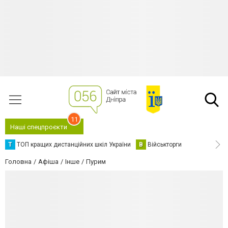
11
Наші спецпроєкти
Т
ТОП кращих дистанційних шкіл України
В
Військторги
Головна
Афіша
Інше
Пурим