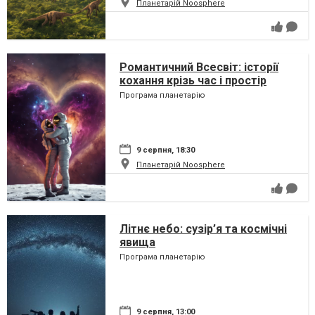
Планетарій Noosphere
Романтичний Всесвіт: історії
кохання крізь час і простір
Програма планетарію
9 серпня, 18:30
Планетарій Noosphere
Літнє небо: сузір’я та космічні
явища
Програма планетарію
9 серпня, 13:00