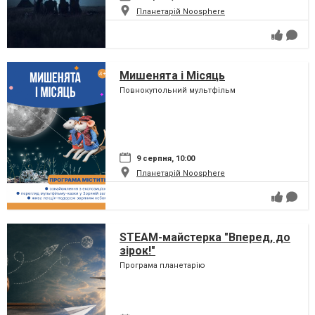
Планетарій Noosphere
Мишенята і Місяць
Повнокупольний мультфільм
9 серпня, 10:00
Планетарій Noosphere
STEAM-майстерка "Вперед, до
зірок!"
Програма планетарію