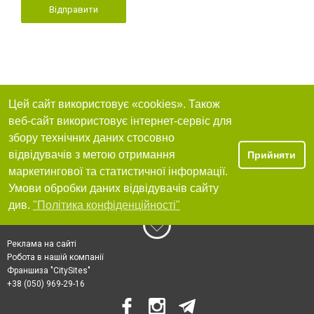
Відправити
Цей сайт використовує «cookies». Також
веб-сайт використовує інтернет-сервіс для
збору технічних даних стосовно
відвідувачів з метою отримання
Прийняти
маркетингової та статистичної інформації.
Умови обробки даних відвідувачів сайту
див.
"Політика конфіденційності"
Реклама на сайті
Робота в нашій компанії
Франшиза "CitySites"
+38 (050) 969-29-16