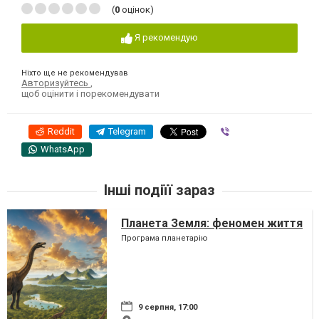
(
0
оцінок)
Я рекомендую
Ніхто ще не рекомендував
Авторизуйтесь
,
щоб оцінити і порекомендувати
Reddit
Telegram
Viber
WhatsApp
Інші подіїї зараз
Планета Земля: феномен життя
Програма планетарію
9 серпня, 17:00