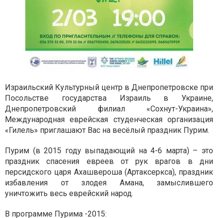
Израильский Культурный центр в Днепропетровске при
Посольстве государства Израиль в Украине,
Днепропетровский филиал «Сохнут-Украина»,
Международная еврейская студенческая организация
«Гилель» приглашают Вас на весёлый праздник Пурим.
Пурим (в 2015 году выпадающий на 4-6 марта) – это
праздник спасения евреев от рук врагов в дни
персидского царя Ахашвероша (Артаксеркса), праздник
избавления от злодея Амана, замыслившего
уничтожить весь еврейский народ.
В программе Пурима -2015: