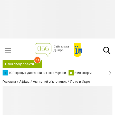
11
Наші спецпроєкти
Т
ТОП кращих дистанційних шкіл України
В
Військторги
Головна
Афіша
Активний відпочинок
Лото в Икре