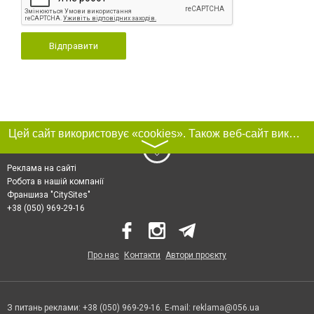
Відправити
Цей сайт використовує «cookies». Також веб-сайт використовує інтернет-сервіс для збору технічних даних стосовно відвідувачів з метою отримання маркетингової та статистичної інформації. Умови обробки даних відвідувачів сайту див.
〉
Реклама на сайті
Робота в нашій компанії
Франшиза "CitySites"
+38 (050) 969-29-16
Про нас
Контакти
Автори проєкту
З питань реклами: +38 (050) 969-29-16. E-mail:
reklama@056.ua