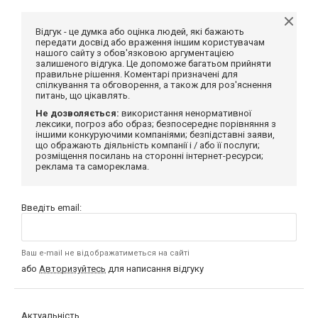
Відгук - це думка або оцінка людей, які бажають
передати досвід або враження іншим користувачам
нашого сайту з обов'язковою аргументацією
залишеного відгука. Це допоможе багатьом прийняти
правильне рішення. Коментарі призначені для
спілкування та обговорення, а також для роз'яснення
питань, що цікавлять.
Не дозволяється:
використання ненормативної
лексики, погроз або образ; безпосереднє порівняння з
іншими конкуруючими компаніями; безпідставні заяви,
що ображають діяльність компанії і / або її послуги;
розміщення посилань на сторонні інтернет-ресурси;
реклама та самореклама.
Введіть email:
Ваш e-mail не відображатиметься на сайті
або
Авторизуйтесь
для написання відгуку
Актуальність