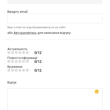
Введіть email:
Ваш e-mail не відображатиметься на сайті
або
Авторизуйтесь
для написання відгуку
Актуальність
0/12
Повнота інформації
0/12
Враження
0/12
Відгук: