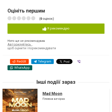
Оцініть першим
(
0
оцінок)
Я рекомендую
Ніхто ще не рекомендував
Авторизуйтесь
,
щоб оцінити і порекомендувати
Reddit
Telegram
Viber
WhatsApp
Інші подіїї зараз
Mad Moon
Пляжна вечірка