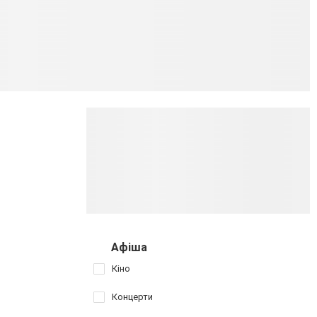
Афіша
Кіно
Концерти