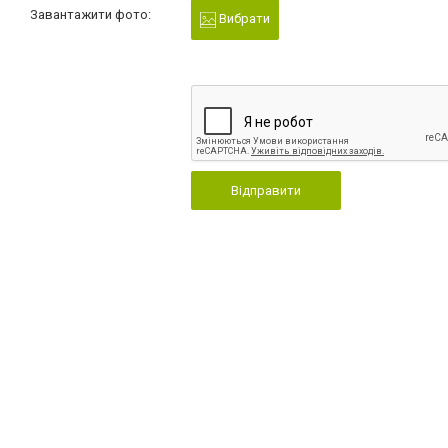
Завантажити фото:
Вибрати
Відправити