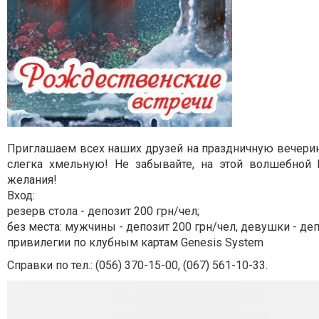
Приглашаем всех наших друзей на праздничную вечери
слегка хмельную! Не
забывайте, на этой волшебной
желания!
Вход:
резерв стола - депозит 200 грн/чел;
без места: мужчины - депозит 200 грн/чел, девушки - деп
привилегии по клубным картам Genesis System
Справки по тел.:
(056) 370-15-00
,
(067) 561-10-33.