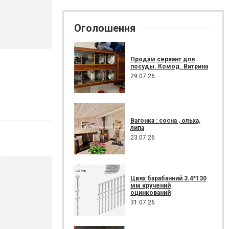
Оголошення
Продам сервант для
посуды. Комод. Витрина
29.07.26
Вагонка : сосна , ольха,
липа
23.07.26
Цвях барабанний 3.4*130
мм кручений
оцинкований
31.07.26