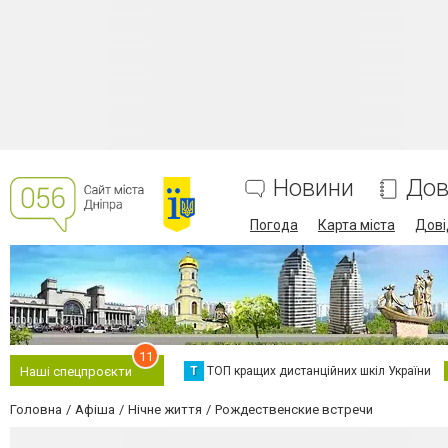
Новини
Дов
Погода
Карта міста
Дові
11
Т
ТОП кращих дистанційних шкіл України
Наші спецпроєкти
Головна
Афіша
Нічне життя
Рождественские встречи