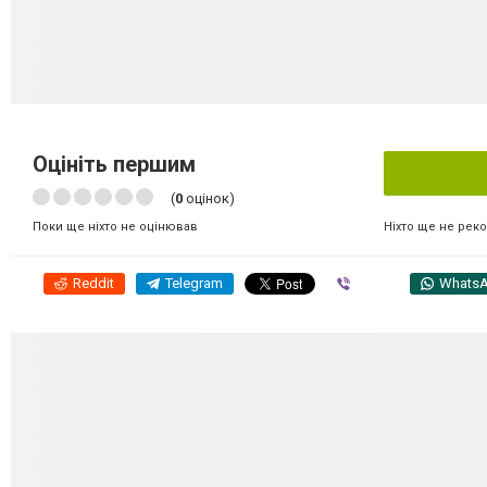
Оцініть першим
(
0
оцінок)
Ніхто ще не рек
Поки ще ніхто не оцінював
Reddit
Telegram
Viber
Whats