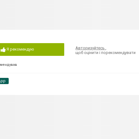
Авторизуйтесь
,
Я рекомендую
щоб оцінити і порекомендувати
омендував
App