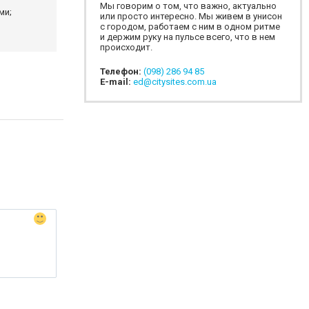
Мы говорим о том, что важно, актуально
ми;
или просто интересно. Мы живем в унисон
с городом, работаем с ним в одном ритме
и держим руку на пульсе всего, что в нем
происходит.
Телефон:
(098) 286 94 85
E-mail:
ed@citysites.com.ua