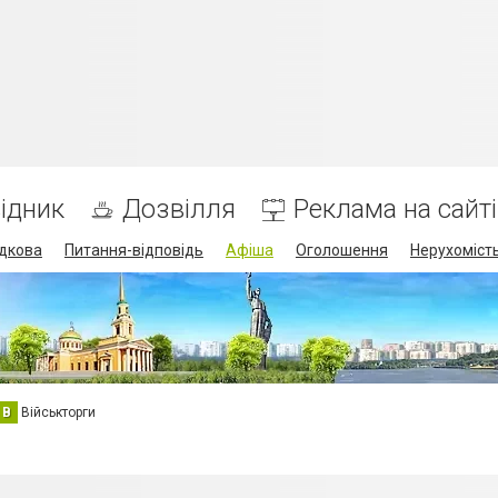
ідник
Дозвілля
Реклама на сайті
дкова
Питання-відповідь
Афіша
Оголошення
Нерухоміст
В
Військторги