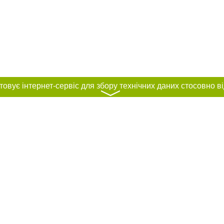
〉
нас :
и
Автори проєкту