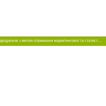
Цей сайт використовує «cookies». Також веб-сайт використовує інтернет-сервіс для збору технічних даних стосовно відвідувачів з метою отримання маркетингової та статистичної інформації. Умови обробки даних відвідувачів сайту див.