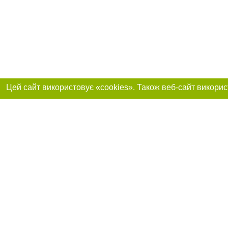
Реклама на сайті
Приєднуйтесь до 
Робота в нашій компанії
Франшиза "CitySites"
Про нас
Контакт
+38 (050) 969-29-16