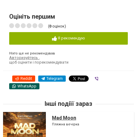
Оцініть першим
(
0
оцінок)
Я рекомендую
Ніхто ще не рекомендував
Авторизуйтесь
,
щоб оцінити і порекомендувати
Reddit
Telegram
Viber
WhatsApp
Інші подіїї зараз
Mad Moon
Пляжна вечірка