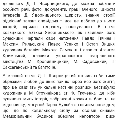
діяльність Д. І. Яворницького, де можна побачити
особисті речі, фото, документи, праці вченого. Широта
інтересів Д. Яворницького, щирість, знання історії,
рідкісний талант оповідача – все це вабило до нього
людей, сприяло творчому спілкуванню. В оселі
козацького Батька Яворницького, як називали його
сучасники, черпали своє натхнення Павло Тичина і
Максим Рильський, Павло Усенко і Остап Вишня,
художник-баталіст Микола Самокіш і славіст Агангел
Кримський, класики українського театрального
мистецтва М. Кропивницький, М. Садовський, П.
Саксаганський та багато ін.
У власній оселі Д. І. Яворницький оточив себе тими
образами, любов до яких приніс через все його життя,
про це свідчать унікальні настінні розписи вестибулю
художників М. Струннікова ат Ф. Ткаченка, де ніби
зупинена мить історії, зображені козаки в бою та на
відпочинку, могутній Тарас Бульба з гнівним поглядом,
що їде по ковильному степу за своїми синами.
Меморіальний будинок зберігає неповторні риси