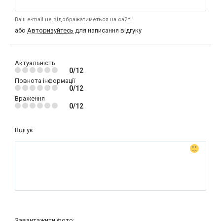
Ваш e-mail не відображатиметься на сайті
або
Авторизуйтесь
для написання відгуку
Актуальність
0/12
Повнота інформації
0/12
Враження
0/12
Відгук:
Завантажити фото: