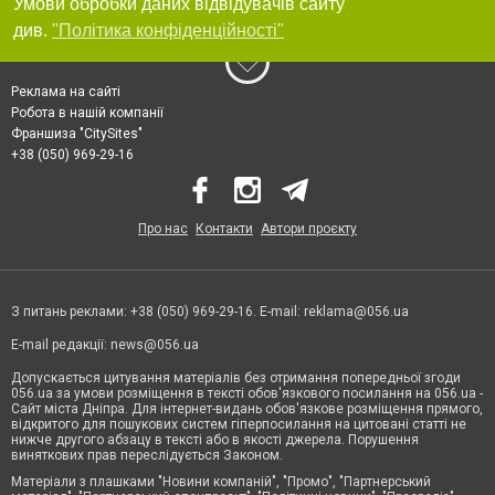
Умови обробки даних відвідувачів сайту
див.
"Політика конфіденційності"
Реклама на сайті
Робота в нашій компанії
Франшиза "CitySites"
+38 (050) 969-29-16
Про нас
Контакти
Автори проєкту
З питань реклами: +38 (050) 969-29-16. E-mail:
reklama@056.ua
E-mail редакції:
news@056.ua
Допускається цитування матеріалів без отримання попередньої згоди
056.ua за умови розміщення в тексті обов'язкового посилання на 056.ua -
Сайт міста Дніпра. Для інтернет-видань обов'язкове розміщення прямого,
відкритого для пошукових систем гіперпосилання на цитовані статті не
нижче другого абзацу в тексті або в якості джерела. Порушення
виняткових прав переслідується Законом.
Матеріали з плашками "Новини компаній", "Промо", "Партнерський