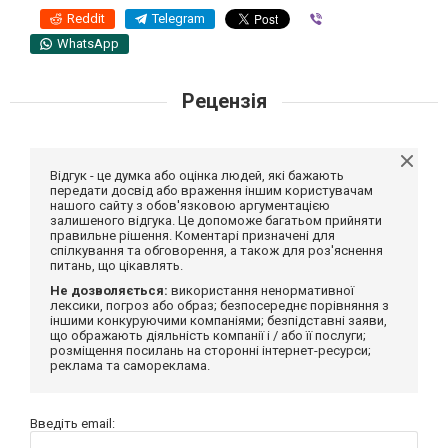
Reddit
Telegram
Viber
WhatsApp
Рецензія
Відгук - це думка або оцінка людей, які бажають
передати досвід або враження іншим користувачам
нашого сайту з обов'язковою аргументацією
залишеного відгука. Це допоможе багатьом прийняти
правильне рішення. Коментарі призначені для
спілкування та обговорення, а також для роз'яснення
питань, що цікавлять.
Не дозволяється:
використання ненормативної
лексики, погроз або образ; безпосереднє порівняння з
іншими конкуруючими компаніями; безпідставні заяви,
що ображають діяльність компанії і / або її послуги;
розміщення посилань на сторонні інтернет-ресурси;
реклама та самореклама.
Введіть email: