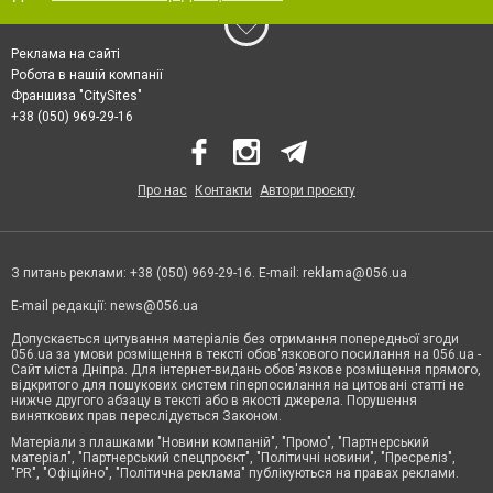
Реклама на сайті
Робота в нашій компанії
Франшиза "CitySites"
+38 (050) 969-29-16
Про нас
Контакти
Автори проєкту
З питань реклами: +38 (050) 969-29-16. E-mail:
reklama@056.ua
E-mail редакції:
news@056.ua
Допускається цитування матеріалів без отримання попередньої згоди
056.ua за умови розміщення в тексті обов'язкового посилання на 056.ua -
Сайт міста Дніпра. Для інтернет-видань обов'язкове розміщення прямого,
відкритого для пошукових систем гіперпосилання на цитовані статті не
нижче другого абзацу в тексті або в якості джерела. Порушення
виняткових прав переслідується Законом.
Матеріали з плашками "Новини компаній", "Промо", "Партнерський
матеріал", "Партнерський спецпроєкт", "Політичні новини", "Пресреліз",
"PR", "Офіційно", "Політична реклама" публікуються на правах реклами.