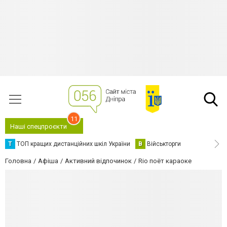
11
Наші спецпроєкти
Т
ТОП кращих дистанційних шкіл України
В
Військторги
Головна
Афіша
Активний відпочинок
Rio поёт караоке