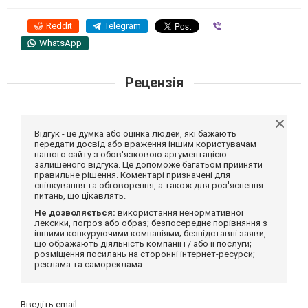
Reddit
Telegram
Viber
WhatsApp
Рецензія
Відгук - це думка або оцінка людей, які бажають
передати досвід або враження іншим користувачам
нашого сайту з обов'язковою аргументацією
залишеного відгука. Це допоможе багатьом прийняти
правильне рішення. Коментарі призначені для
спілкування та обговорення, а також для роз'яснення
питань, що цікавлять.
Не дозволяється:
використання ненормативної
лексики, погроз або образ; безпосереднє порівняння з
іншими конкуруючими компаніями; безпідставні заяви,
що ображають діяльність компанії і / або її послуги;
розміщення посилань на сторонні інтернет-ресурси;
реклама та самореклама.
Введіть email: