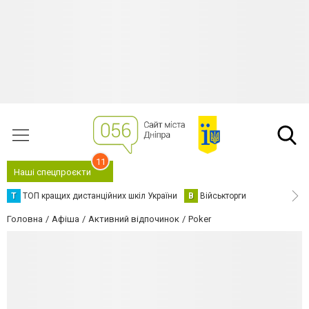
11
Наші спецпроєкти
Т
ТОП кращих дистанційних шкіл України
В
Військторги
Головна
Афіша
Активний відпочинок
Poker