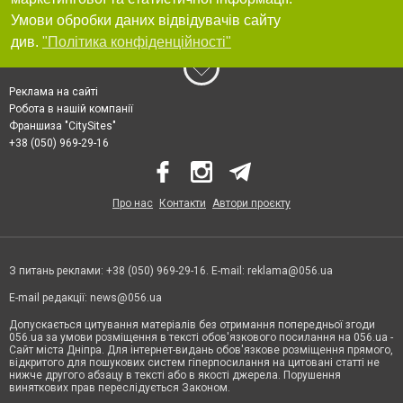
Умови обробки даних відвідувачів сайту
див.
"Політика конфіденційності"
Реклама на сайті
Робота в нашій компанії
Франшиза "CitySites"
+38 (050) 969-29-16
Про нас
Контакти
Автори проєкту
З питань реклами: +38 (050) 969-29-16. E-mail:
reklama@056.ua
E-mail редакції:
news@056.ua
Допускається цитування матеріалів без отримання попередньої згоди
056.ua за умови розміщення в тексті обов'язкового посилання на 056.ua -
Сайт міста Дніпра. Для інтернет-видань обов'язкове розміщення прямого,
відкритого для пошукових систем гіперпосилання на цитовані статті не
нижче другого абзацу в тексті або в якості джерела. Порушення
виняткових прав переслідується Законом.