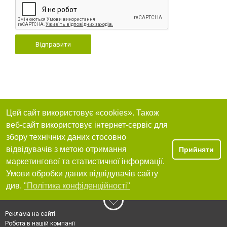
Відправити
Цей сайт використовує «cookies». Також
веб-сайт використовує інтернет-сервіс для
збору технічних даних стосовно
відвідувачів з метою отримання
Прийняти
маркетингової та статистичної інформації.
Умови обробки даних відвідувачів сайту
див.
"Політика конфіденційності"
Реклама на сайті
Робота в нашій компанії