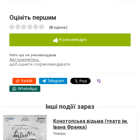
Оцініть першим
(
0
оцінок)
Я рекомендую
Ніхто ще не рекомендував
Авторизуйтесь
,
щоб оцінити і порекомендувати
Reddit
Telegram
Viber
WhatsApp
Інші подіїї зараз
Конотопська відьма (театр ім.
Івана Франка)
Театры