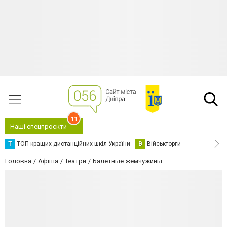
11
Наші спецпроєкти
Т
ТОП кращих дистанційних шкіл України
В
Військторги
Головна
Афіша
Театри
Балетные жемчужины