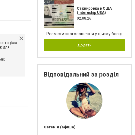
Стажировка в США
(Internship USA)
02.08.26
Розмістити оголошення у цьому блоці
ментацією
Додати
ж для
ми;
Відповідальний за розділ
Євгенія (афіша)