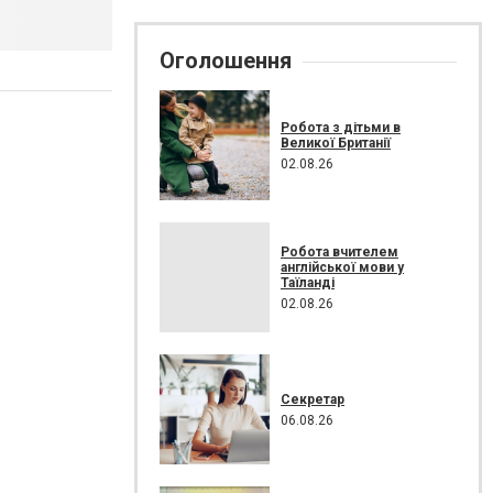
Оголошення
Робота з дітьми в
Великої Британії
02.08.26
Робота вчителем
англійської мови у
Таїланді
02.08.26
Секретар
06.08.26