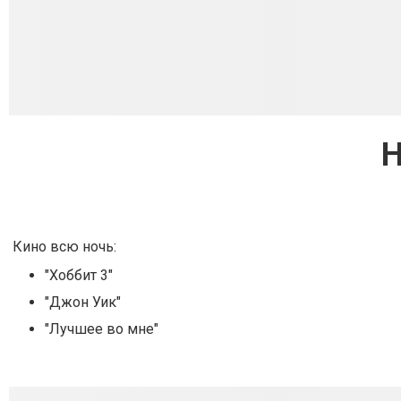
Н
Кино всю ночь:
"Хоббит 3"
"Джон Уик"
"Лучшее во мне"