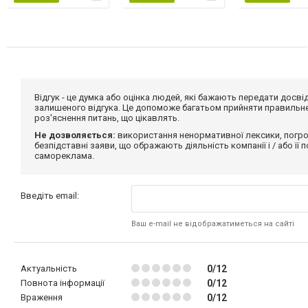
Відгук - це думка або оцінка людей, які бажають передати дос
залишеного відгука. Це допоможе багатьом прийняти правильне 
роз'яснення питань, що цікавлять.
Не дозволяється:
використання ненормативної лексики, погро
безпідставні заяви, що ображають діяльність компанії і / або її
самореклама.
Введіть email:
Ваш e-mail не відображатиметься на сайті
Актуальність
0/12
Повнота інформації
0/12
Враження
0/12