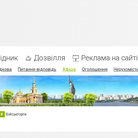
ідник
Дозвілля
Реклама на сайті
дкова
Питання-відповідь
Афіша
Оголошення
Нерухоміст
В
Військторги