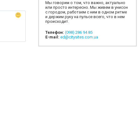
Мы говорим о том, что важно, актуально
или просто интересно. Мы живем в унисон
с городом, работаем с ним в одном ритме
и держим руку на пульсе всего, что в нем
происходит.
Телефон:
(098) 286 94 85
E-mail:
ed@citysites.com.ua