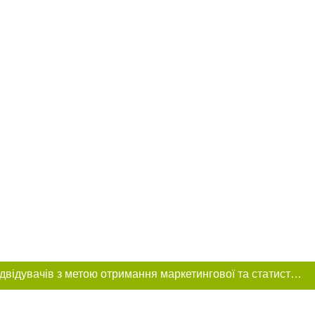
Цей сайт використовує «cookies». Також веб-сайт використовує інтернет-сервіс для збору технічних даних стосовно відвідувачів з метою отримання маркетингової та статистичної інформації. Умови обробки даних відвідувачів сайту див.