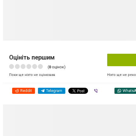
Оцініть першим
(
0
оцінок)
Ніхто ще не рек
Поки ще ніхто не оцінював
Reddit
Telegram
Viber
Whats