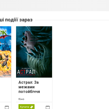
ші подіїї зараз
Астрал: За
межами
потойбіччя
Кіно
Купити