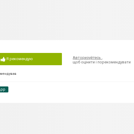
Авторизуйтесь
,
Я рекомендую
щоб оцінити і порекомендувати
омендував
App