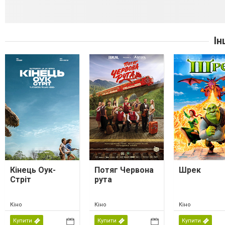
Ін
Кінець Оук-
Потяг Червона
Шрек
Стріт
рута
Кіно
Кіно
Кіно
Купити
Купити
Купити