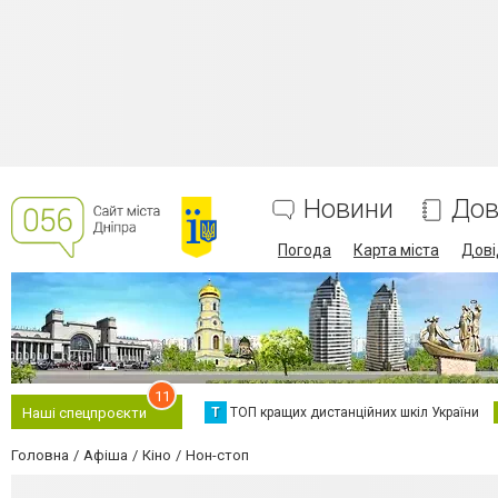
Новини
Дов
Погода
Карта міста
Дові
11
Т
ТОП кращих дистанційних шкіл України
Наші спецпроєкти
Головна
Афіша
Кіно
Нон-стоп