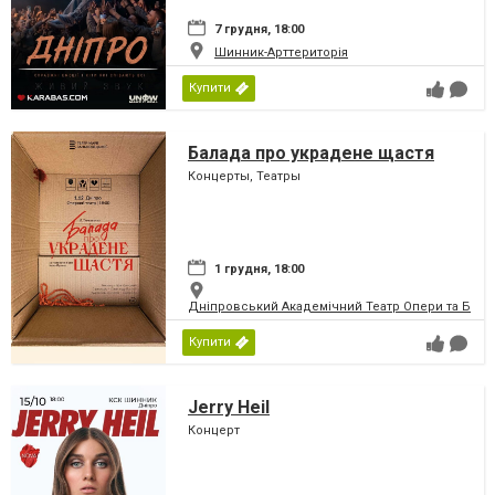
7 грудня, 18:00
Шинник-Арттериторія
Купити
Балада про украдене щастя
Концерты, Театры
1 грудня, 18:00
Дніпровський Академічний Театр Опери та Бале
Купити
Jerry Heil
Концерт