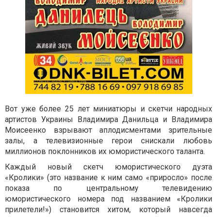
Вот уже более 25 лет миниатюры и скетчи народных
артистов Украины Владимира Данильца и Владимира
Моисеенко взрывают аплодисментами зрительные
залы, а телевизионные герои снискали любовь
миллионов поклонников их юмористического таланта.
Каждый новый скетч юмористического дуэта
«Кролики» (это название к ним само «приросло» после
показа по центральному телевидению
юмористического номера под названием «Кролики
прилетели!») становится хитом, который навсегда