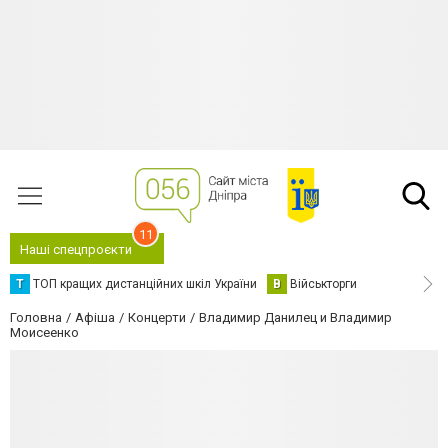
11
Наші спецпроєкти
Т
ТОП кращих дистанційних шкіл України
В
Військторги
Головна
Афіша
Концерти
Владимир Данилец и Владимир
Моисеенко