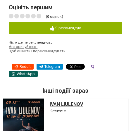
Оцініть першим
(
0
оцінок)
Я рекомендую
Ніхто ще не рекомендував
Авторизуйтесь
,
щоб оцінити і порекомендувати
Reddit
Telegram
Viber
WhatsApp
Інші подіїї зараз
IVAN LIULENOV
Концерты