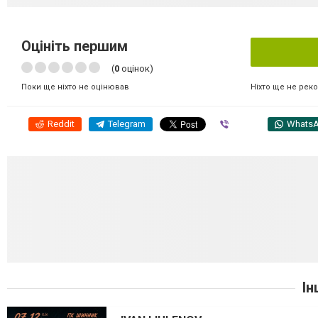
Оцініть першим
(
0
оцінок)
Ніхто ще не рек
Поки ще ніхто не оцінював
Reddit
Telegram
Viber
Whats
Ін