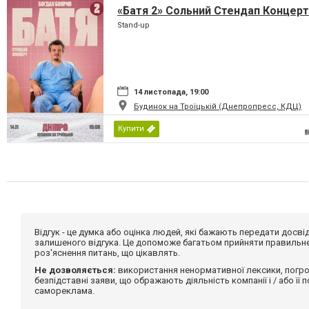
«Батя 2» Сольний Стендап Концерт
Stand-up
14 листопада, 19:00
Будинок на Троїцькій (Днепропресс, КДЦ)
Купити
Відгук - це думка або оцінка людей, які бажають передати дос
залишеного відгука. Це допоможе багатьом прийняти правильне 
роз'яснення питань, що цікавлять.
Не дозволяється:
використання ненормативної лексики, погро
безпідставні заяви, що ображають діяльність компанії і / або її
самореклама.