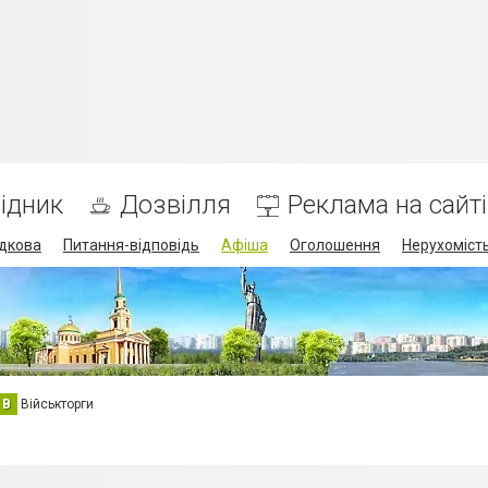
ідник
Дозвілля
Реклама на сайті
дкова
Питання-відповідь
Афіша
Оголошення
Нерухоміст
В
Військторги