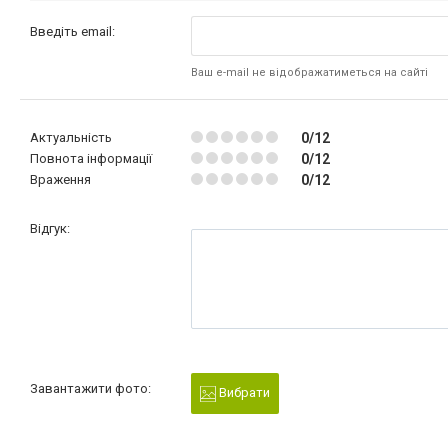
Введіть email:
Ваш e-mail не відображатиметься на сайті
Актуальність
0/12
Повнота інформації
0/12
Враження
0/12
Відгук:
Завантажити фото:
Вибрати