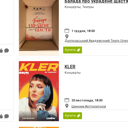
Балада про украдене щаст
Концерты, Театры
1 грудня, 18:00
Дніпровський Академічний Театр Опер
Купити
KLER
Концерты
20 листопада, 18:00
Шинник-Арттериторія
Купити