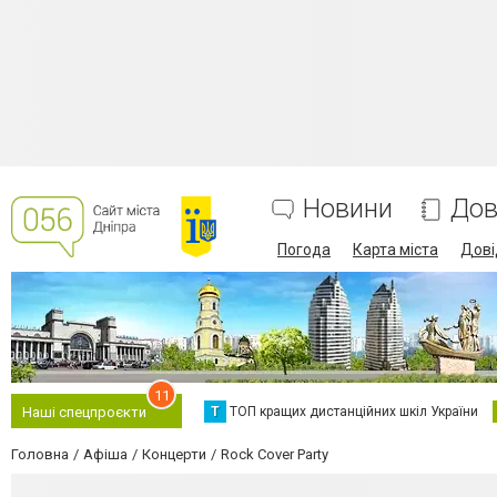
Новини
Дов
Погода
Карта міста
Дові
11
Т
ТОП кращих дистанційних шкіл України
Наші спецпроєкти
Головна
Афіша
Концерти
Rock Cover Party