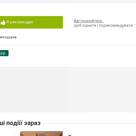
Авторизуйтесь
,
Я рекомендую
щоб оцінити і порекомендувати
омендував
App
ші подіїї зараз