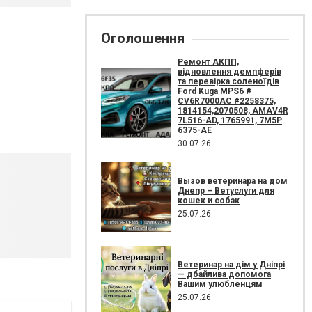
Оголошення
Ремонт АКПП,
відновлення демпферів
та перевірка соленоїдів
Ford Kuga MPS6 #
CV6R7000AC #2258375,
1814154,2070508, AMAV4R
7L516-AD, 1765991, 7M5P
6375-AE
30.07.26
Вызов ветеринара на дом
Днепр – Ветуслуги для
кошек и собак
25.07.26
Ветеринар на дім у Дніпрі
— дбайлива допомога
Вашим улюбленцям
25.07.26