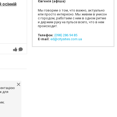
Євгенія (афіша)
 осінній
Мы говорим о том, что важно, актуально
или просто интересно. Мы живем в унисон
с городом, работаем с ним в одном ритме
и держим руку на пульсе всего, что в нем
происходит.
Телефон:
(098) 286 94 85
E-mail:
ed@citysites.com.ua
ментацією
ж для
ми;