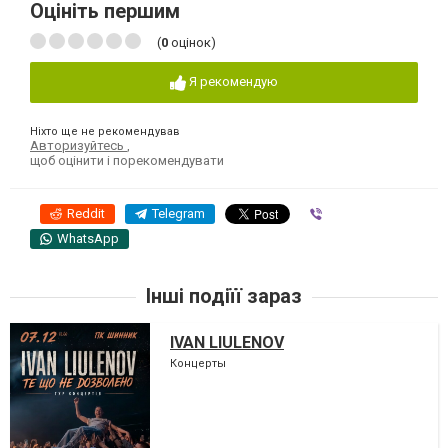
Оцініть першим
(
0
оцінок)
Я рекомендую
Ніхто ще не рекомендував
Авторизуйтесь
,
щоб оцінити і порекомендувати
Reddit
Telegram
Viber
WhatsApp
Інші подіїї зараз
IVAN LIULENOV
Концерты