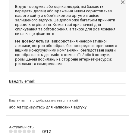
Відгук - це думка або оцінка людей, які бажають
передати досвід або враження іншим користувачам
нашого сайту з обов'язковою аргументацією
залишеного відгука. Це допоможе багатьом прийняти
правильне рішення. Коментарі призначені для
спілкування та обговорення, а також для роз'яснення
питань, що цікавлять.
Не дозволяється:
використання ненормативної
лексики, погроз або образ; безпосереднє порівняння з
іншими конкуруючими компаніями; безпідставні заяви,
що ображають діяльність компанії і / або її послуги;
розміщення посилань на сторонні інтернет-ресурси;
реклама та самореклама.
Введіть email:
Ваш e-mail не відображатиметься на сайті
або
Авторизуйтесь
для написання відгуку
Актуальність
0/12