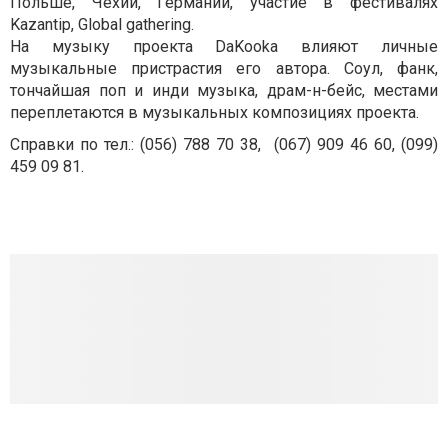
Польше, Чехии, Германии, участие в фестивалях
Kazantip, Global gathering.
На музыку проекта DaKooka влияют личные
музыкальные пристрастия его автора. Соул, фанк,
тончайшая поп и инди музыка, драм-н-бейс, местами
переплетаются в музыкальных композициях проекта.
Справки по тел.: (056) 788 70 38, (067) 909 46 60, (099)
459 09 81.