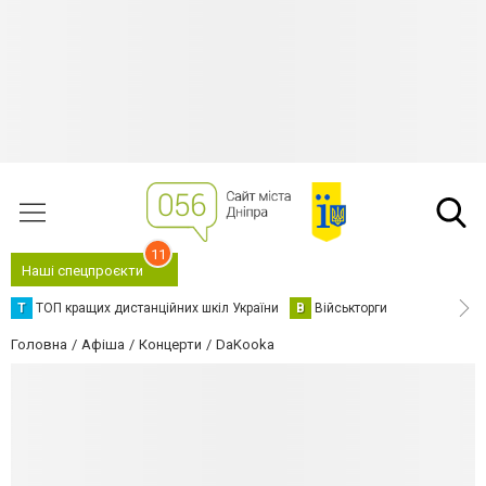
11
Наші спецпроєкти
Т
ТОП кращих дистанційних шкіл України
В
Військторги
Головна
Афіша
Концерти
DaKooka