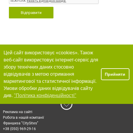
Відправити
Цей сайт використовує «cookies». Також
веб-сайт використовує інтернет-сервіс для
збору технічних даних стосовно
відвідувачів з метою отримання
Прийняти
маркетингової та статистичної інформації.
Умови обробки даних відвідувачів сайту
див.
"Політика конфіденційності"
Реклама на сайті
Робота в нашій компанії
Франшиза "CitySites"
+38 (050) 969-29-16