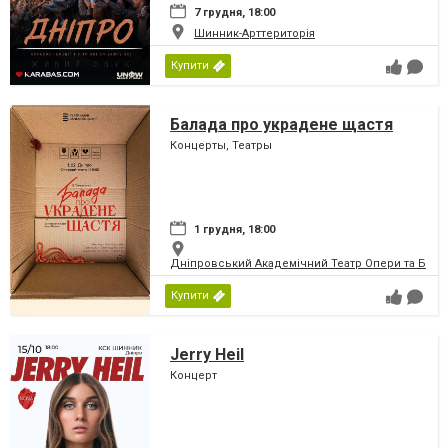
7 грудня, 18:00
Шинник-Арттериторія
Купити
Балада про украдене щастя
Концерты, Театры
1 грудня, 18:00
Дніпровський Академічний Театр Опери та Бале
Купити
Jerry Heil
Концерт