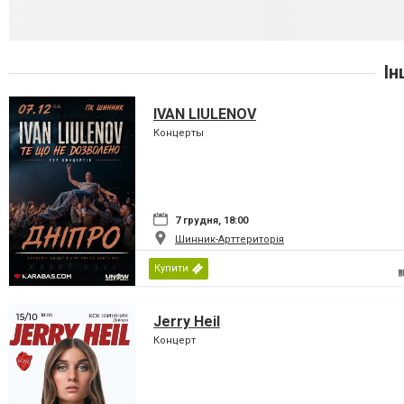
Ін
IVAN LIULENOV
Концерты
7 грудня, 18:00
Шинник-Арттериторія
Купити
Jerry Heil
Концерт