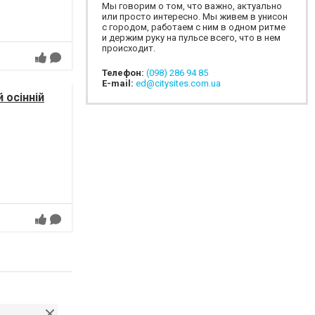
Мы говорим о том, что важно, актуально
или просто интересно. Мы живем в унисон
с городом, работаем с ним в одном ритме
и держим руку на пульсе всего, что в нем
происходит.
Телефон:
(098) 286 94 85
E-mail:
ed@citysites.com.ua
 осінній