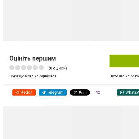
Оцініть першим
(
0
оцінок)
Ніхто ще не рек
Поки ще ніхто не оцінював
Reddit
Telegram
Viber
Whats