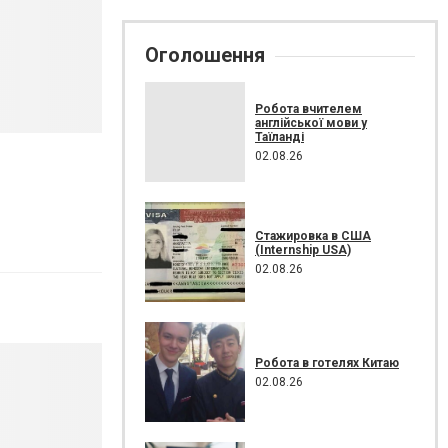
Оголошення
Робота вчителем
англійської мови у
Таїланді
02.08.26
Стажировка в США
(Internship USA)
02.08.26
Робота в готелях Китаю
02.08.26