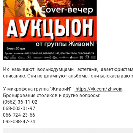
Их называют вольнодумцами, эстетами, авантюристам
описанию. Они не штампуют альбомы, они высказываютс
У микрофона группа "ЖивоиN" -
https://vk.com/zhivoin
.
Бронирование столиков и другие вопросы:
(0562) 36-11-02
068-003-01-97
066-724-23-66
093-088-47-74