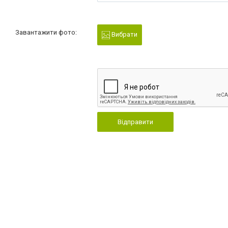
Завантажити фото:
Вибрати
Відправити