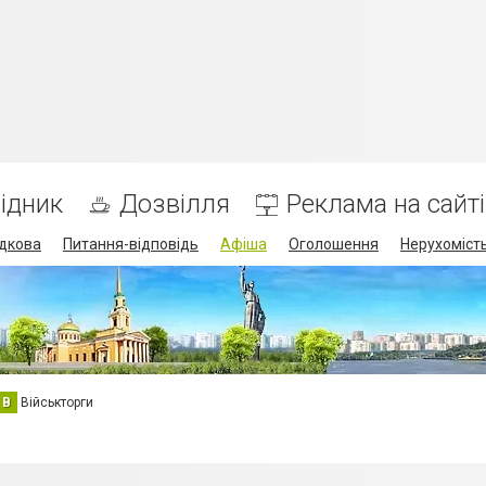
ідник
Дозвілля
Реклама на сайті
дкова
Питання-відповідь
Афіша
Оголошення
Нерухоміст
В
Військторги