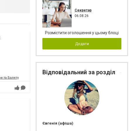
Секретар
06.08.26
Розмістити оголошення у цьому блоці
я
Додати
Відповідальний за розділ
и та Балету
Євгенія (афіша)