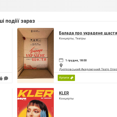
ші подіїї зараз
Балада про украдене щаст
Концерты, Театры
1 грудня, 18:00
Дніпровський Академічний Театр Опер
Купити
KLER
Концерты