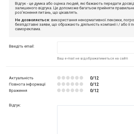
Відгук - це думка або оцінка людей, які бажають передати дос
залишеного відгука. Це допоможе багатьом прийняти правильне 
роз'яснення питань, що цікавлять.
Не дозволяється:
використання ненормативної лексики, погро
безпідставні заяви, що ображають діяльність компанії і / або її
самореклама.
Введіть email:
Ваш e-mail не відображатиметься на сайті
Актуальність
0/12
Повнота інформації
0/12
Враження
0/12
Відгук: