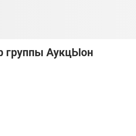
р группы АукцЫон