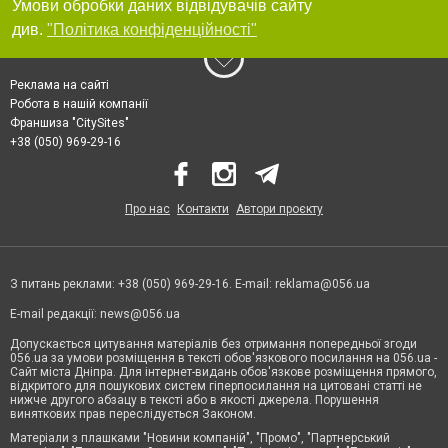
Умови обробки даних відвідувачів сайту
див.
"Політика конфіденційності"
Реклама на сайті
Робота в нашій компанії
Франшиза "CitySites"
+38 (050) 969-29-16
Про нас
Контакти
Автори проєкту
З питань реклами: +38 (050) 969-29-16. E-mail:
reklama@056.ua
E-mail редакції:
news@056.ua
Допускається цитування матеріалів без отримання попередньої згоди
056.ua за умови розміщення в тексті обов'язкового посилання на 056.ua -
Сайт міста Дніпра. Для інтернет-видань обов'язкове розміщення прямого,
відкритого для пошукових систем гіперпосилання на цитовані статті не
нижче другого абзацу в тексті або в якості джерела. Порушення
виняткових прав переслідується Законом.
Матеріали з плашками "Новини компаній", "Промо", "Партнерський