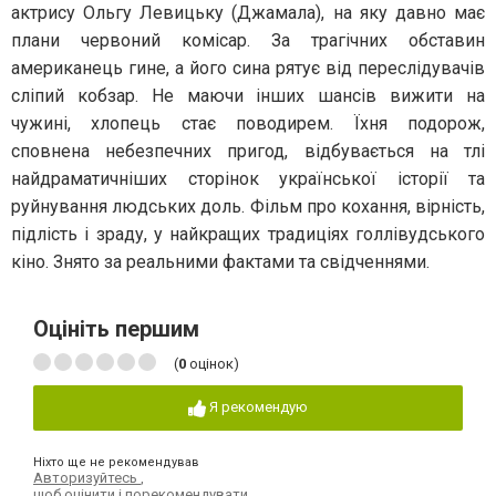
актрису Ольгу Левицьку (Джамала), на яку давно має
плани червоний комісар. За трагічних обставин
американець гине, а його сина рятує від переслідувачів
сліпий кобзар. Не маючи інших шансів вижити на
чужині, хлопець стає поводирем. Їхня подорож,
сповнена небезпечних пригод, відбувається на тлі
найдраматичніших сторінок української історії та
руйнування людських доль. Фільм про кохання, вірність,
підлість і зраду, у найкращих традиціях голлівудського
кіно. Знято за реальними фактами та свідченнями.
Оцініть першим
(
0
оцінок)
Я рекомендую
Ніхто ще не рекомендував
Авторизуйтесь
,
щоб оцінити і порекомендувати