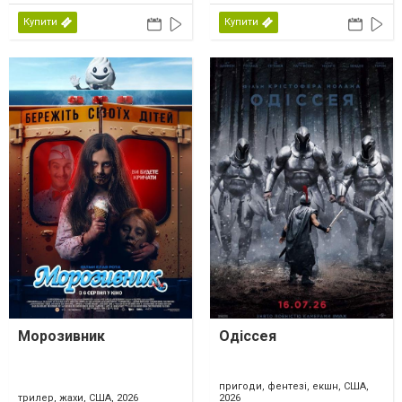
Купити
Купити
Морозивник
Одіссея
пригоди, фентезі, екшн, США,
трилер, жахи, США, 2026
2026