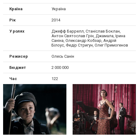
Країна
Україна
Рік
2014
У ролях
Джефф Баррелл, Станіслав Боклан,
Антон Святослав Грін, Джамала, Ірина
Саніна, Олександр Кобзар, Андрій
Білоус, Федір Стригун, Олег Примогенов
Режисер
Олесь Санін
Бюджет
2 000 000
Час
122