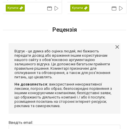
Купити
Купити
Рецензія
Відгук - це думка або оцінка людей, які бажають
передати досвід або враження іншим користувачам
нашого сайту з обов'язковою аргументацією
залишеного відгука. Це допоможе багатьом прийняти
правильне рішення. Коментарі призначені для
спілкування та обговорення, а також для роз'яснення
питань, що цікавлять.
Не дозволяється:
використання ненормативної
лексики, погроз або образ; безпосереднє порівняння з
іншими конкуруючими компаніями; безпідставні заяви,
що ображають діяльність компанії і / або її послуги;
розміщення посилань на сторонні інтернет-ресурси;
реклама та самореклама.
Введіть email: