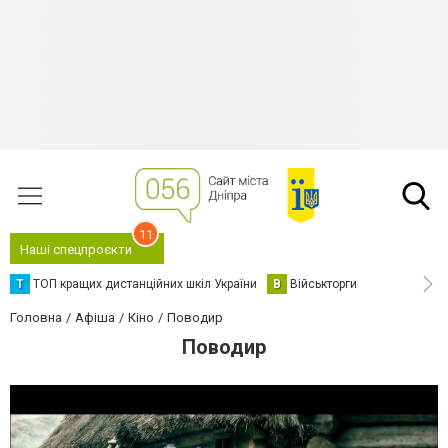
11
Наші спецпроєкти
Т
ТОП кращих дистанційних шкіл України
В
Військторги
Головна
Афіша
Кіно
Поводир
Поводир